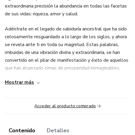
extraordinaria precisión la abundancia en todas las facetas
de sus vidas: riqueza, amor y salud.
Adéntrate en el legado de sabiduría ancestral que ha sido
celosamente resguardado a lo largo de los siglos, y ahora
se revela ante ti en toda su magnitud. Estas palabras,
imbuidas de una vibración divina y extraordinaria, se han
convertido en el pilar de manifestación y éxito de aquellos
que han alcanzado cimas de prosperidad inimaginables.
Mostrar más
Prepárate para embarcarte en un viaje revelador, donde
cada palabra se convertirá en una llave maestra que abrirá
puertas a universos de oportunidades y posibilidades sin
Acceder al producto comprado
fin. Las palabras divinas sin censura te esperan, listas para
desatar en tu vida una ola de manifestaciones grandiosas
en el ámbito financiero, emocional y de bienestar.
Contenido
Detalles