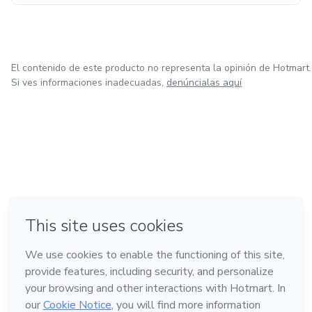
El contenido de este producto no representa la opinión de Hotmart.
Si ves informaciones inadecuadas,
denúncialas aquí
en Ciudad de México
en Bogotá
en Amsterdam
en Madrid
en Belo Horizonte
Hecho con
❤
Conoce Hotmart