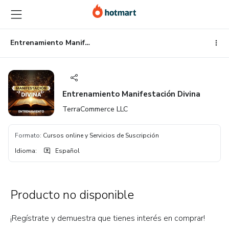
Ir
Ir
Ir
al
a
al
contenido
la
pie
principal
página
de
Entrenamiento Manifestación Divina
de
página
pago
Entrenamiento Manifestación Divina
TerraCommerce LLC
Formato
:
Cursos online y Servicios de Suscripción
Idioma
:
Español
Producto no disponible
¡Regístrate y demuestra que tienes interés en comprar!