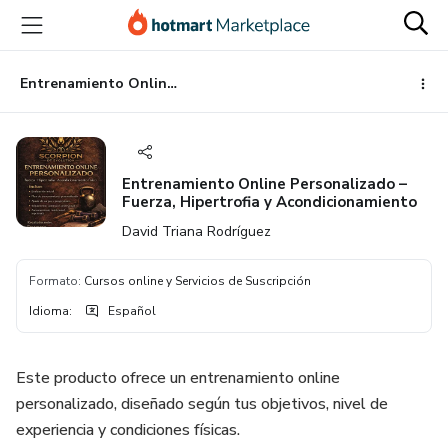
Ir
Ir
Ir
al
a
al
contenido
la
pie
principal
página
de
Entrenamiento Online Personalizado – Fuerza, Hipertrofia y Acondicionamiento
de
página
pago
Entrenamiento Online Personalizado –
Fuerza, Hipertrofia y Acondicionamiento
David Triana Rodríguez
Formato
:
Cursos online y Servicios de Suscripción
Idioma
:
Español
Este producto ofrece un entrenamiento online
personalizado, diseñado según tus objetivos, nivel de
experiencia y condiciones físicas.