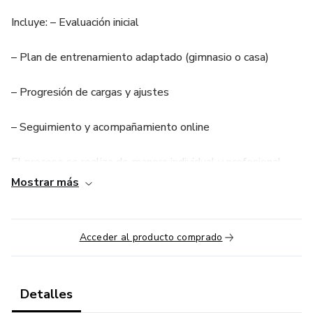
Incluye: – Evaluación inicial
– Plan de entrenamiento adaptado (gimnasio o casa)
– Progresión de cargas y ajustes
– Seguimiento y acompañamiento online
El proceso se realiza de manera individual y profesional,
con comunicación directa para resolver dudas y realizar
Mostrar más
ajustes durante el período contratado.
Ideal para personas que buscan resultados reales con un
Acceder al producto comprado
método estructurado y responsable.
Detalles