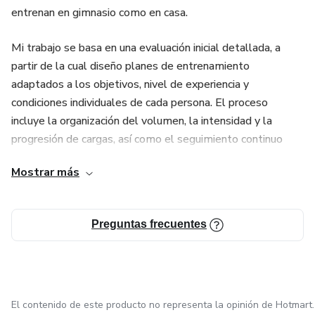
entrenan en gimnasio como en casa.
Mi trabajo se basa en una evaluación inicial detallada, a
partir de la cual diseño planes de entrenamiento
adaptados a los objetivos, nivel de experiencia y
condiciones individuales de cada persona. El proceso
incluye la organización del volumen, la intensidad y la
progresión de cargas, así como el seguimiento continuo
para realizar los ajustes necesarios según la respuesta al
Mostrar más
entrenamiento.
Además del entrenamiento, brindo orientación general en
Preguntas frecuentes
hábitos y nutrición cuando el proceso lo requiere, siempre
con un enfoque responsable, realista y sostenible en el
tiempo. Mi prioridad es ofrecer un acompañamiento serio,
estructurado y profesional, enfocado en resultados reales
y en la mejora de la salud y el rendimiento físico.
El contenido de este producto no representa la opinión de Hotmart.