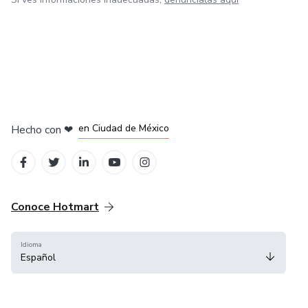
en Bogotá
en Amsterdam
en Madrid
en Ciudad de México
Hecho con
❤
en Belo Horizonte
Conoce Hotmart
Idioma
Español