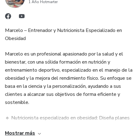
1 Año Hotmarter
Marcelo – Entrenador y Nutricionista Especializado en
Obesidad
Marcelo es un profesional apasionado por la salud y el
bienestar, con una sólida formación en nutrición y
entrenamiento deportivo, especializado en el manejo de la
obesidad y la mejora del rendimiento físico. Su enfoque se
basa en la ciencia y la personalización, ayudando a sus
clientes a alcanzar sus objetivos de forma eficiente y
sostenible.
🔹 Nutricionista especializado en obesidad: Diseña planes
nutricionales adaptados a cada persona, priorizando la
Mostrar más
salud metabólica y la adherencia a largo plazo.