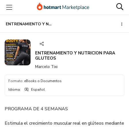
Ir
Ir
Ir
al
a
al
contenido
la
pie
principal
página
de
ENTRENAMIENTO Y NUTRICION PARA GLUTEOS
de
página
pago
ENTRENAMIENTO Y NUTRICION PARA
GLUTEOS
Marcelo Tixi
Formato
:
eBooks o Documentos
Idioma
:
Español
PROGRAMA DE 4 SEMANAS
Estimula el crecimiento muscular real en glúteos mediante