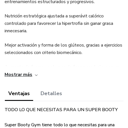
entrenamientos estructurados y progresivos.
Nutrición estratégica ajustada a superávit calórico
controlado para favorecer la hipertrofia sin ganar grasa
innecesaria.
Mejor activación y forma de los glúteos, gracias a ejercicios
seleccionados con criterio biomecánico.
Aumento de fuerza y volumen de forma gradual y segura.
Mostrar más
Reducción del riesgo de lesiones, al entrenar con técnica
correcta y planificación adecuada.
Ventajas
Detalles
Mejora de la composición corporal, priorizando masa
TODO LO QUE NECESITAS PARA UN SUPER BOOTY
muscular sobre grasa.
Plan sostenible, fácil de seguir y adaptable a tu estilo de
Super Booty Gym tiene todo lo que necesitas para una