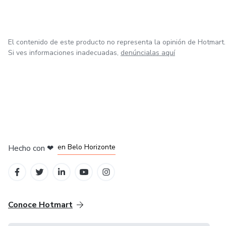
El contenido de este producto no representa la opinión de Hotmart.
Si ves informaciones inadecuadas,
denúncialas aquí
en Ciudad de México
en Bogotá
en Amsterdam
en Madrid
en Belo Horizonte
Hecho con
❤
Conoce Hotmart