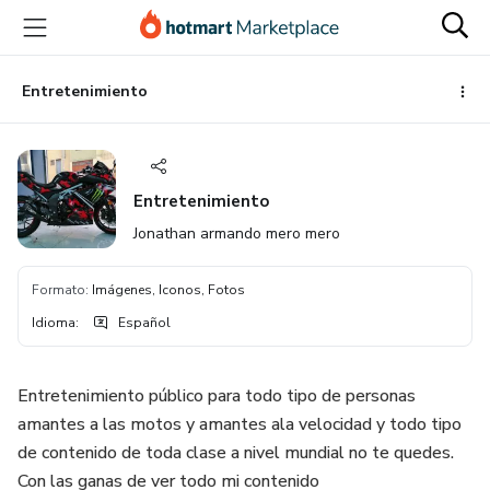
Ir
Ir
Ir
al
a
al
contenido
la
pie
principal
página
de
Entretenimiento
de
página
pago
Entretenimiento
Jonathan armando mero mero
Formato
:
Imágenes, Iconos, Fotos
Idioma
:
Español
Entretenimiento público para todo tipo de personas
amantes a las motos y amantes ala velocidad y todo tipo
de contenido de toda clase a nivel mundial no te quedes.
Con las ganas de ver todo mi contenido