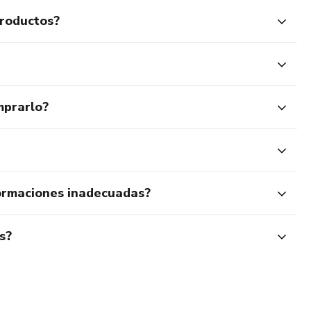
productos?
mprarlo?
ormaciones inadecuadas?
s?