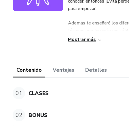
conocer, entonces ¡Evita perde
para empezar.
Además te enseñaré los difer
técnicas que te serán muy úti
Mostrar más
Pero espera, ¡Tenemos un bonu
postproducción.
¿Estás listo/a? Es hora de em
Contenido
Ventajas
Detalles
01
CLASES
02
BONUS