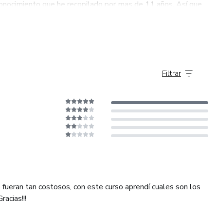
conocimiento que he recopilado por mas de 11 años. Así que
o @albanivoice
Filtrar
fueran tan costosos, con este curso aprendí cuales son los
racias!!!