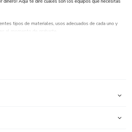
r dinero! Aquí te diré cuales son los equipos que necesitas
entes tipos de materiales, usos adecuados de cada uno y
les al momento de grabarte.
s! Acá te diré cuantas aplicaciones necesitarás para hacer la
pezar.