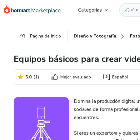
Ir
Ir
Ir
Categorías
al
a
al
contenido
la
pie
principal
página
de
Página de inicio
Diseño y Fotografía
Foto
de
página
pago
Equipos básicos para crear vid
5.0
(
1
)
Mejor evaluado
Español
Domina la producción digital u
sociales de forma profesional,
encuentres.
Si eres un experto/a y quieres