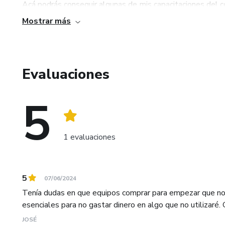
Acá podrás conseguir algunas de mis capacitaciones del 
no lo pienses mas ¡Es hora de empezar!
Mostrar más
Si quieres saber mas, sígueme en mis redes sociales com
Evaluaciones
5
1 evaluaciones
5
07/06/2024
Tenía dudas en que equipos comprar para empezar que no 
esenciales para no gastar dinero en algo que no utilizaré. G
JOSÉ