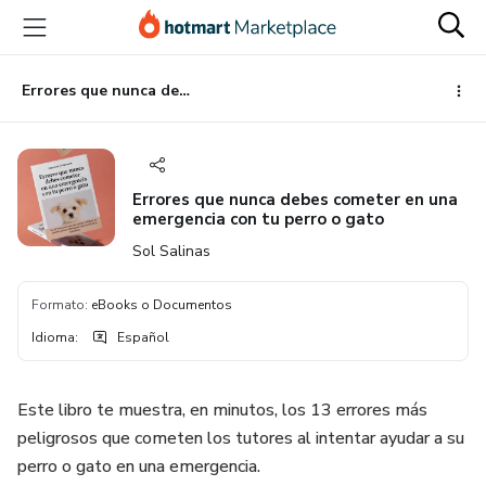
Ir
Ir
Ir
al
a
al
contenido
la
pie
principal
página
de
Errores que nunca debes cometer en una emergencia con tu perro o gato
de
página
pago
Errores que nunca debes cometer en una
emergencia con tu perro o gato
Sol Salinas
Formato
:
eBooks o Documentos
Idioma
:
Español
Este libro te muestra, en minutos, los 13 errores más
peligrosos que cometen los tutores al intentar ayudar a su
perro o gato en una emergencia.