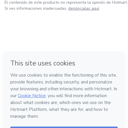
El contenido de este producto no representa la opinión de Hotmart.
Si ves informaciones inadecuadas,
denúncialas aquí
en Ciudad de México
en Bogotá
en Amsterdam
en Madrid
en Belo Horizonte
Hecho con
❤
Conoce Hotmart
Idioma
Español