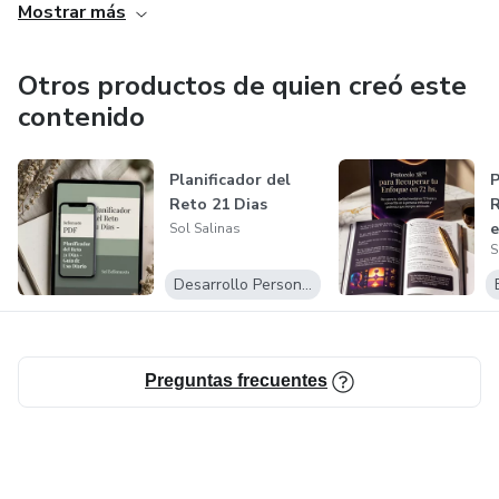
Mostrar más
Un complemento esencial para cualquier tutor responsable
Otros productos de quien creó este
que quiere asegurar la supervivencia de su perro o gato
ante cualquier imprevisto.
contenido
Planificador del
P
Reto 21 Dias
R
e
Sol Salinas
S
h
Desarrollo Personal
Preguntas frecuentes