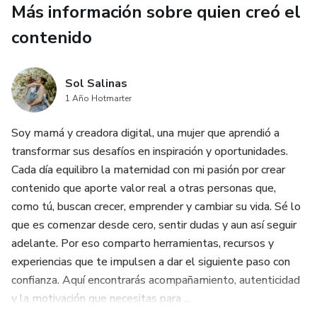
Más información sobre quien creó el
* ⚠️ Aprende cómo NO mover al animal para evitar daños
contenido
internos.
* ⚠️ Conoce cuándo dar agua es peligroso (y cuándo
Sol Salinas
realmente ayuda).
1 Año Hotmarter
Soy mamá y creadora digital, una mujer que aprendió a
* ⚠️ Comprende por qué nunca debes bañar a un animal
transformar sus desafíos en inspiración y oportunidades.
durante una crisis.
Cada día equilibro la maternidad con mi pasión por crear
contenido que aporte valor real a otras personas que,
* ⚠️ Evita medicinas humanas que pueden ser letales
como tú, buscan crecer, emprender y cambiar su vida. Sé lo
incluso en microdosis.
que es comenzar desde cero, sentir dudas y aun así seguir
* ⚠️ Identifica señales silenciosas de peligro que la mayoría
adelante. Por eso comparto herramientas, recursos y
pasa por alto.
experiencias que te impulsen a dar el siguiente paso con
confianza. Aquí encontrarás acompañamiento, autenticidad
* ⚠️ Gana claridad inmediata: qué NO hacer, cuándo NO
y la motivación que necesitas para ...
intervenir y cuándo correr al veterinario.