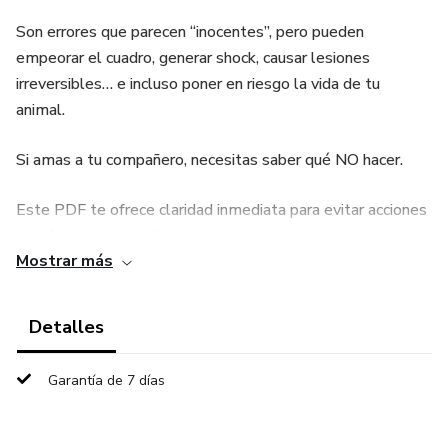
Son errores que parecen “inocentes”, pero pueden
empeorar el cuadro, generar shock, causar lesiones
irreversibles… e incluso poner en riesgo la vida de tu
animal.
Si amas a tu compañero, necesitas saber qué NO hacer.
Este PDF te ofrece claridad inmediata para evitar acciones
impulsivas que pueden costar caro.
Mostrar más
Beneficios que obtendrás:
Detalles
* ⚠️ Evita los 13 errores mortales que miles de tutores
cometen sin saberlo.
Garantía de 7 días
* ⚠️ Descubre qué acciones empeoran una intoxicación,
desmayo o golpe de calor.