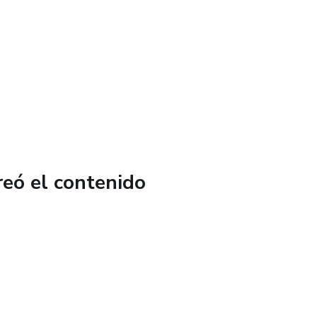
dor para palitos de pan
ermeier
 pino
bol
reó el contenido
la
es de sitio
enticia