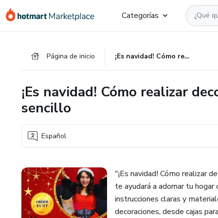
Ir
Ir
Ir
Categorías
al
a
al
contenido
la
pie
principal
página
de
Página de inicio
¡Es navidad! Cómo realizar decoraciones navideñas fácil y sencillo
de
página
pago
¡Es navidad! Cómo realizar dec
sencillo
Español
"¡Es navidad! Cómo realizar dec
te ayudará a adornar tu hogar
instrucciones claras y materia
decoraciones, desde cajas para