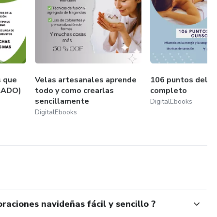
inales.
evas habilidades y emprender con éxito.
les en Hotmart y transforma tu vida con conocimiento
s que
Velas artesanales aprende
106 puntos del d
TRADO)
todo y como crearlas
completo
sencillamente
DigitalEbooks
DigitalEbooks
raciones navideñas fácil y sencillo ?