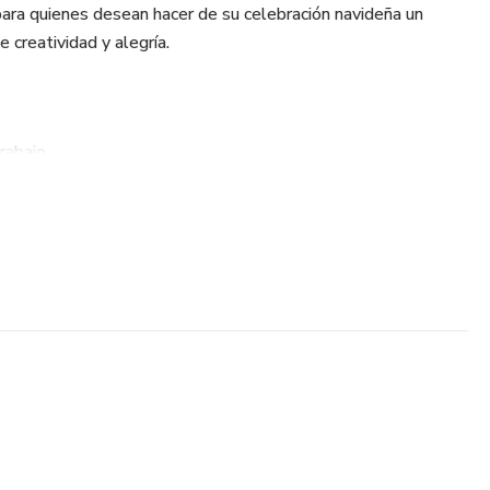
para quienes desean hacer de su celebración navideña un
creatividad y alegría.
rabajo
a
a la mesa