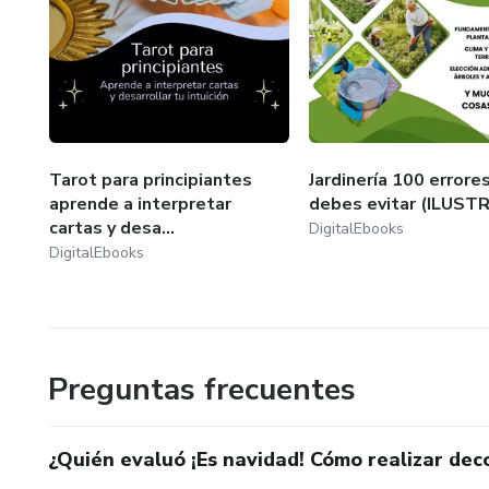
✅ Colaboración directa con Hotmart: productos 100% orig
✨ Nuestra misión: ayudarte a aprender online, adquirir nu
🌈 Descubre hoy mismo nuestros E-books y cursos digita
práctico y entretenido. 🌈
Tarot para principiantes
Jardinería 100 errore
aprende a interpretar
debes evitar (ILUS
cartas y desa...
DigitalEbooks
DigitalEbooks
Preguntas frecuentes
¿Quién evaluó ¡Es navidad! Cómo realizar deco