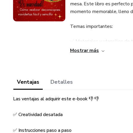
mesa. Este libro es perfecto 
momento memorable, lleno de 
Temas importantes:
✅ Materiales y utensilios de t
Mostrar más
✅ Cajas para regalos
✅ Bonito traje para una botell
Ventajas
Detalles
✅ Libro sorpresa
Las ventajas al adquirir este e-book 👎 👎
✅ Bolso elegante
✅ Creatividad desatada
✅ Rosa abierta
✅ Instrucciones paso a paso
✅ Objetos de paja dorada par