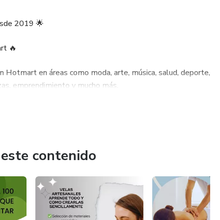
cecitos dorados
esde 2019 🌟
rt 🔥
en Hotmart en áreas como moda, arte, música, salud, deporte,
nanzas, emprendimiento y mucho más.
ualizado.
 este contenido
iables.
egram y WhatsApp.
y garantía de excelencia.