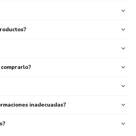
productos?
 comprarlo?
ormaciones inadecuadas?
s?