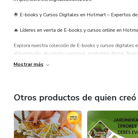
✅ Y muchas cosas más
✅ Candelero con conchas y pe
🌟 E-books y Cursos Digitales en Hotmart – Expertos d
✅ Y muchas cosas más
🔥 Líderes en venta de E-books y cursos online en Hotma
Explora nuestra colección de E-books y cursos digitales 
alimentación, desarrollo personal, marketing digital, fi
Mostrar más
📚 Por qué elegirnos 👎
✅ E-books y cursos de calidad: contenido verificado y act
Otros productos de quien creó
✅ Compra fácil y segura: múltiples métodos de pago conf
✅ Soporte 24/7: atención personalizada por email, Tel
✅ Más de 1500 productos digitales en Hotmart: variedad 