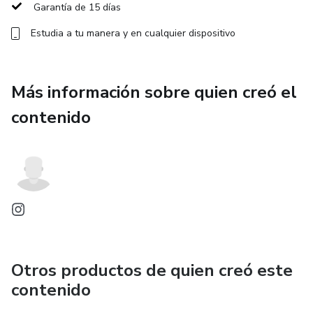
empezar. Si sientes el llamado a conocerte a un nivel más
Garantía de 15 días
profundo, a conectar con tu esencia y a crear una realidad
Estudia a tu manera y en cualquier dispositivo
donde puedas vivir desde la elección consciente, esta guía
es para ti. ¡Embárcate en este viaje y descubre el potencial
ilimitado que reside en tu interior!
Más información sobre quien creó el
contenido
Otros productos de quien creó este
contenido