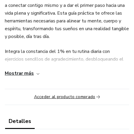
a conectar contigo mismo y a dar el primer paso hacia una
vida plena y significativa. Esta guía práctica te ofrece las
herramientas necesarias para alinear tu mente, cuerpo y
espíritu, transformando tus sueños en una realidad tangible
y posible, día tras día.
Integra la constancia del 1% en tu rutina diaria con
ejercicios sencillos de agradecimiento, desbloqueando el
inmenso poder de tu mente y cultivando un equilibrio
Mostrar más
emocional sólido. Aprende a tomar acción constante y
consciente, construyendo hábitos que transformarán tu
vida y te permitirán alcanzar tus metas más ambiciosas.
Acceder al producto comprado
Da un paso a la vez, construyendo una vida que refleje tus
verdaderos deseos y aspiraciones. Este libro es para todas
aquellas personas que anhelan convertir sus sueños en
Detalles
realidad pero se sienten perdidas o inseguras sobre cómo