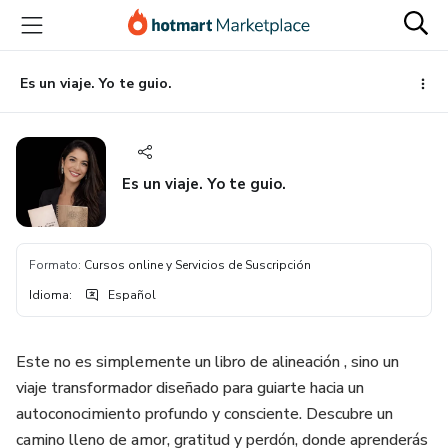
Ir
Ir
Ir
al
a
al
contenido
la
pie
principal
página
de
Es un viaje. Yo te guio.
de
página
pago
Es un viaje. Yo te guio.
Formato
:
Cursos online y Servicios de Suscripción
Idioma
:
Español
Este no es simplemente un libro de alineación , sino un
viaje transformador diseñado para guiarte hacia un
autoconocimiento profundo y consciente. Descubre un
camino lleno de amor, gratitud y perdón, donde aprenderás