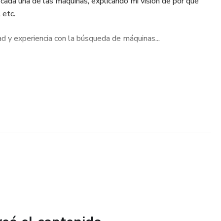
 cada una de las máquinas, explicando mi visión de por qué
 etc.
ad y experiencia con la búsqueda de máquinas...
ergía y esfuerzo.