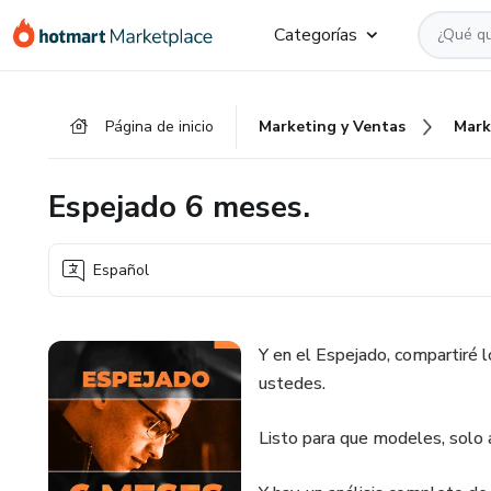
Ir
Ir
Ir
Categorías
al
a
al
contenido
la
pie
principal
página
de
Página de inicio
Marketing y Ventas
Mark
de
página
pago
Espejado 6 meses.
Español
Y en el Espejado, compartiré 
ustedes.
Listo para que modeles, solo a