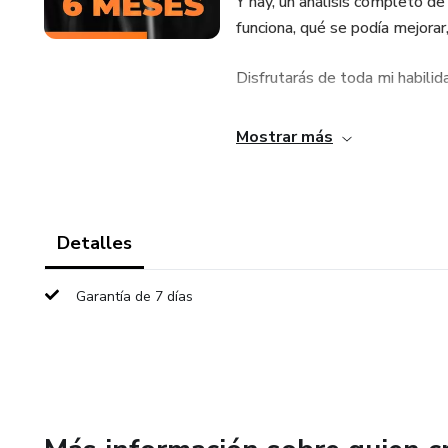
Y hay, un análisis completo de
funciona, qué se podía mejorar,
Disfrutarás de toda mi habilid
para ahorrar mucho tiempo, en
Mostrar más
Detalles
Garantía de 7 días