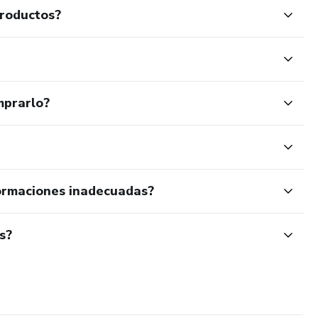
productos?
mprarlo?
ormaciones inadecuadas?
s?