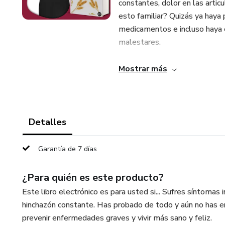
constantes, dolor en las artic
esto familiar? Quizás ya haya
medicamentos e incluso haya e
malestares.
Pero ¿y si te dijera que SÍ pu
Mostrar más
malestares y por fin vivir con
comiendo de forma consciente y
electrónico sobre un estilo de
impacto del gluten en su salu
Detalles
natural y saludable sin gluten
al mismo tiempo, cuidar tu sa
Garantía de 7 días
crees.
¿Para quién es este producto?
Este libro electrónico es para usted si... Sufres síntoma
hinchazón constante. Has probado de todo y aún no has e
prevenir enfermedades graves y vivir más sano y feliz.