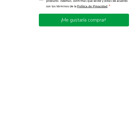
producto. Además, confirmas que leíste y estás de acuerdo
*
con los términos de la
Política de Privacidad
¡Me gustaría comprar!