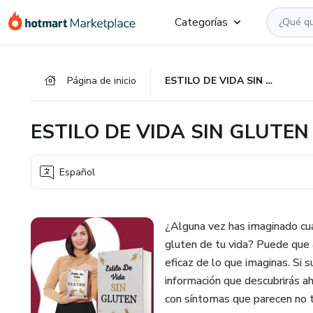
Ir
Ir
Ir
Categorías
al
a
al
contenido
la
pie
principal
página
de
Página de inicio
ESTILO DE VIDA SIN GLUTEN
de
página
pago
ESTILO DE VIDA SIN GLUTEN
Español
¿Alguna vez has imaginado cuán
gluten de tu vida? Puede que al
eficaz de lo que imaginas. Si 
información que descubrirás a
con síntomas que parecen no t