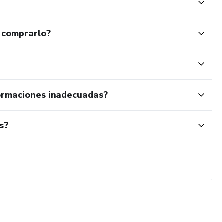
 comprarlo?
ormaciones inadecuadas?
s?