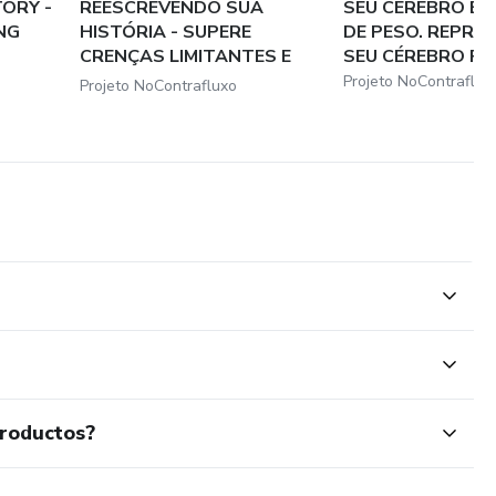
ORY -
REESCREVENDO SUA
SEU CÉREBRO E 
NG
HISTÓRIA - SUPERE
DE PESO. REPR
CRENÇAS LIMITANTES E
SEU CÉREBRO PAR
VIVA...
Projeto NoContraflux
Projeto NoContrafluxo
productos?