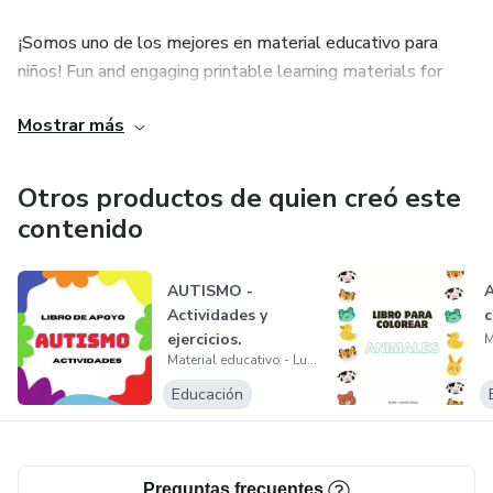
¡Somos uno de los mejores en material educativo para
niños! Fun and engaging printable learning materials for
kids! Síguenos en redes sociales como Miss lucero Sosa
Mostrar más
Si tiene algún inconveniente en descargar el material
Educativo después de la compra escribanos a:
Otros productos de quien creó este
misslucerososa@gmail.com
contenido
AUTISMO -
A
Actividades y
c
ejercicios.
Material educativo - Lucero Sosa
Educación
Preguntas frecuentes