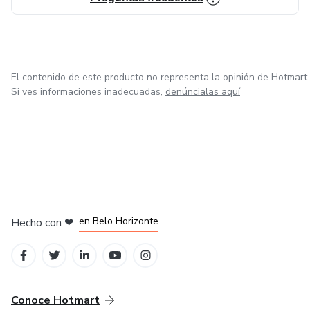
El contenido de este producto no representa la opinión de Hotmart.
Si ves informaciones inadecuadas,
denúncialas aquí
en Ciudad de México
en Bogotá
en Amsterdam
en Madrid
en Belo Horizonte
Hecho con
❤
Conoce Hotmart