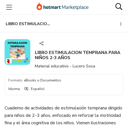
Ir
Ir
Ir
al
a
al
contenido
la
pie
principal
página
de
LIBRO ESTIMULACION TEMPRANA PARA NIÑOS 2-3 AÑOS
de
página
pago
LIBRO ESTIMULACION TEMPRANA PARA
NIÑOS 2-3 AÑOS
Material educativo - Lucero Sosa
Formato
:
eBooks o Documentos
Idioma
:
Español
Cuaderno de actividades de estimulación temprana dirigido
para niños de 2-3 años. enfocado en reforzar la motricidad
fina y el área cognitiva de los niños. Vienen ilustraciones