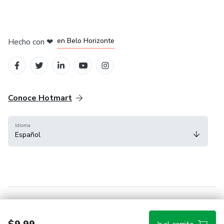
en Ciudad de México
en Bogotá
en Amsterdam
en Madrid
en Belo Horizonte
Hecho con
❤
Conoce Hotmart
Idioma
Español
FAQ
Términos
Privacidad
Cookies