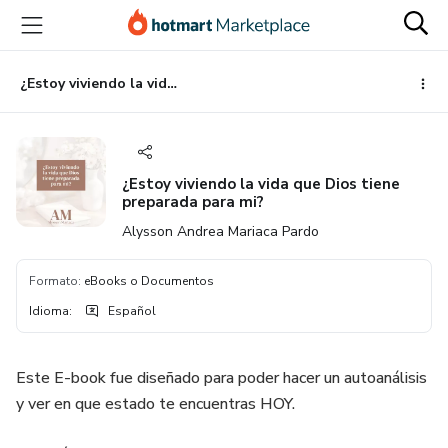
Ir
Ir
Ir
al
a
al
contenido
la
pie
principal
página
de
¿Estoy viviendo la vida que Dios tiene preparada para mi?
de
página
pago
¿Estoy viviendo la vida que Dios tiene
preparada para mi?
Alysson Andrea Mariaca Pardo
Formato
:
eBooks o Documentos
Idioma
:
Español
Este E-book fue diseñado para poder hacer un autoanálisis
y ver en que estado te encuentras HOY.