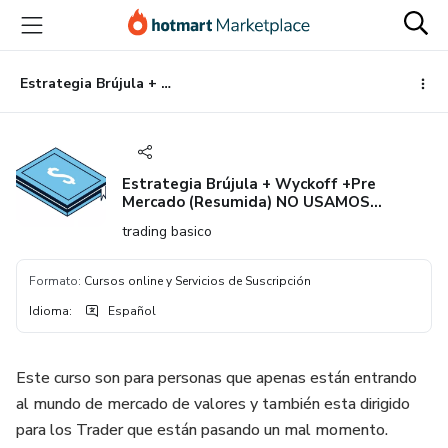
Ir
Ir
Ir
al
a
al
contenido
la
pie
principal
página
de
Estrategia Brújula + Wyckoff +Pre Mercado (Resumida) NO USAMOS INDICADORES, SOLO FECHA, PRECIO Y VOLUMEN
de
página
pago
Estrategia Brújula + Wyckoff +Pre
Mercado (Resumida) NO USAMOS
INDICADORES, SOLO FECHA, PRECIO Y
trading basico
VOLUMEN
Formato
:
Cursos online y Servicios de Suscripción
Idioma
:
Español
Este curso son para personas que apenas están entrando
al mundo de mercado de valores y también esta dirigido
para los Trader que están pasando un mal momento.