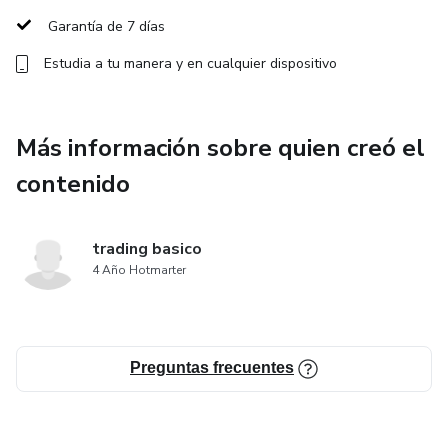
“TRADER PRO”? y mas
Garantía de 7 días
--------------------------------------
Estudia a tu manera y en cualquier dispositivo
ESTRATEGIA BRUJULA + INDICADOR VOLUMEN
MEJORADO VISUALMENTE
Más información sobre quien creó el
contenido
Explicación detalla de la estrategia y sus contexto.
-Principios de la estrategia.
trading basico
4 Año Hotmarter
-Explicación de zonas de alta probabilidad de giro.
-Patrón estructural de entrada.
Preguntas frecuentes
-Gestión de posiciones
te obsequiamos documento para profundizar el tema de