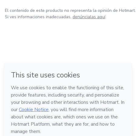
volumen, también un paquete de indicadores mejorados
El contenido de este producto no representa la opinión de Hotmart.
visualmente.
Si ves informaciones inadecuadas,
denúncialas aquí
-NO usamos indicadores, solo precio, fecha y volumen
en Ciudad de México
en Bogotá
en Amsterdam
en Madrid
en Belo Horizonte
Hecho con
❤
Conoce Hotmart
Idioma
Español