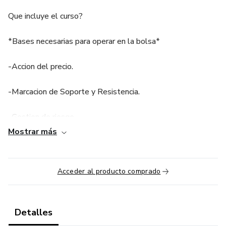
Que incluye el curso?
*Bases necesarias para operar en la bolsa*
-Accion del precio.
-Marcacion de Soporte y Resistencia.
-Gestion de riesgo.
Mostrar más
-Tendencias alcistas.
-Gestion emocional.
Acceder al producto comprado
-Pregunta frecuentes del trading ¿Como lograr la
consistencia?¿Existe un dato que estoy ignorando?
Detalles
¿Cuando comprar o vender?¿que debo hacer para ser