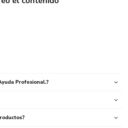
reó el contenido
odrás:
uraderos
on un plan claro
ategias que realmente funcionan y lleva tu entrenamiento al
Ayuda Profesional.?
productos?