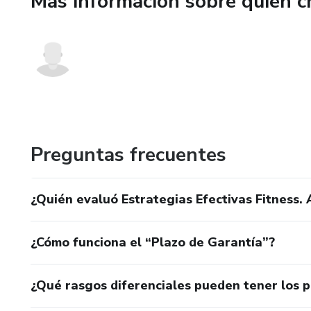
Más información sobre quien c
Si aplicas estas estrategias p
✔ Mejorar tu condición física
✔ Verte más fuerte y definido
✔ Crear hábitos saludables d
Preguntas frecuentes
✔ Obtener resultados reales c
🚀 Empieza hoy a aplicar estr
¿Quién evaluó Estrategias Efectivas Fitness. 
siguiente nivel.
¿Cómo funciona el “Plazo de Garantía”?
¿Qué rasgos diferenciales pueden tener los 