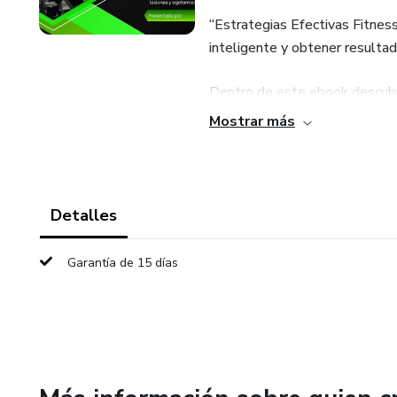
“Estrategias Efectivas Fitnes
inteligente y obtener resultad
Dentro de este ebook descubr
Mostrar más
💪 Las estrategias de entrena
🔥 Cómo quemar grasa y desar
Detalles
🥗 Principios simples de nutri
Garantía de 15 días
⚡ Técnicas para mantener la m
📈 Métodos probados para pro
Este libro está pensado tant
quienes quieren optimizar sus