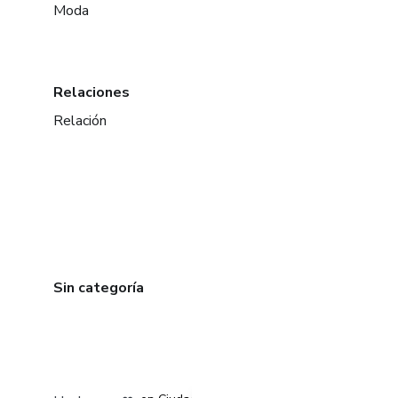
Moda
Relaciones
Relación
Sin categoría
en Bogotá
en Amsterdam
en Madrid
en Ciudad de México