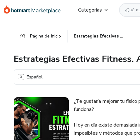
Ir
Ir
Ir
Categorías
al
a
al
contenido
la
pie
principal
página
de
Página de inicio
Estrategias Efectivas Fitness. Ayuda Profesional.
de
página
pago
Estrategias Efectivas Fitness.
Español
¿Te gustaría mejorar tu físic
funciona?
Hoy en día existe demasiada in
imposibles y métodos que prom