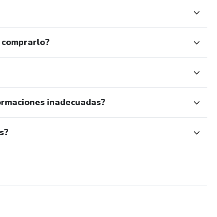
 comprarlo?
ormaciones inadecuadas?
s?