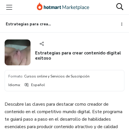
Ir
Ir
Ir
al
a
al
contenido
la
pie
principal
página
de
Estrategias para crear contenido digital exitoso
de
página
pago
Estrategias para crear contenido digital
exitoso
Formato
:
Cursos online y Servicios de Suscripción
Idioma
:
Español
Descubre las claves para destacar como creador de
contenido en el competitivo mundo digital. Este programa
te guiará paso a paso en el desarrollo de habilidades
esenciales para producir contenido atractivo y de calidad