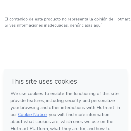
El contenido de este producto no representa la opinión de Hotmart.
Si ves informaciones inadecuadas,
denúncialas aquí
en Ciudad de México
en Bogotá
en Amsterdam
en Madrid
en Belo Horizonte
Hecho con
❤
Conoce Hotmart
Idioma