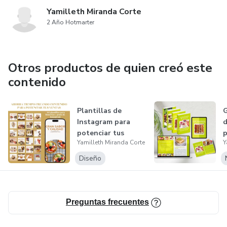
Yamilleth Miranda Corte
2 Año Hotmarter
Otros productos de quien creó este
contenido
Plantillas de
G
Instagram para
d
potenciar tus
p
Yamilleth Miranda Corte
Y
ventas
Diseño
Preguntas frecuentes