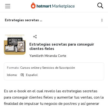
Ir
Ir
Ir
al
a
al
contenido
la
pie
principal
página
de
Estrategias secretas para conseguir clientes fieles
de
página
pago
Estrategias secretas para conseguir
clientes fieles
Yamilleth Miranda Corte
Formato
:
Cursos online y Servicios de Suscripción
Idioma
:
Español
Es un e-book en el cual revelo las estrategias secretas
para conseguir clientes fieles y aumentar tus ventas, con la
finalidad de impulsar tu negocio de postres y así generar