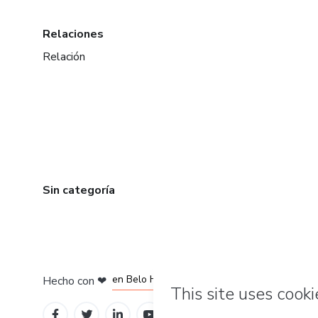
Relaciones
Relación
Sin categoría
en Ciudad de México
en Bogotá
en Amsterdam
en Madrid
en Belo Horizonte
Hecho con
❤
Conoce Hotmart