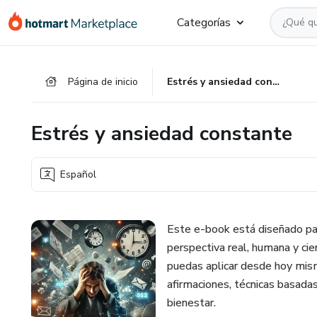
Ir
Ir
Ir
Categorías
al
a
al
contenido
la
pie
principal
página
de
Página de inicio
Estrés y ansiedad constante
de
página
pago
Estrés y ansiedad constante
Español
Este e-book está diseñado par
perspectiva real, humana y cie
puedas aplicar desde hoy mismo
afirmaciones, técnicas basada
bienestar.