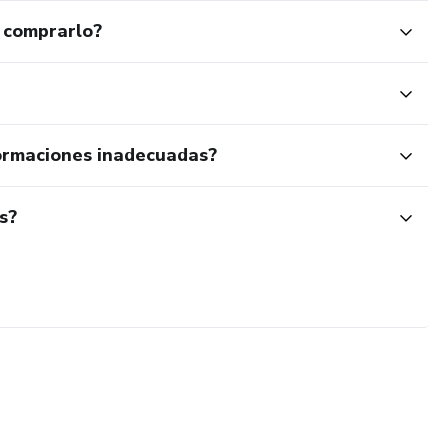
 comprarlo?
ormaciones inadecuadas?
s?