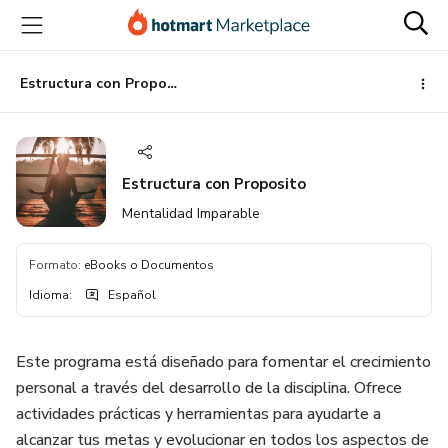
Ir
Ir
Ir
al
a
al
contenido
la
pie
principal
página
de
Estructura con Proposito
de
página
pago
Estructura con Proposito
Mentalidad Imparable
Formato
:
eBooks o Documentos
Idioma
:
Español
Este programa está diseñado para fomentar el crecimiento
personal a través del desarrollo de la disciplina. Ofrece
actividades prácticas y herramientas para ayudarte a
alcanzar tus metas y evolucionar en todos los aspectos de