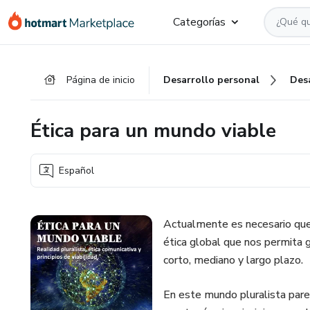
Ir
Ir
Ir
Categorías
al
a
al
contenido
la
pie
principal
página
de
Página de inicio
Desarrollo personal
Des
de
página
pago
Ética para un mundo viable
Español
Actualmente es necesario qu
ética global que nos permita g
corto, mediano y largo plazo.
En este mundo pluralista parec