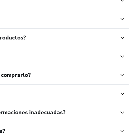
productos?
 comprarlo?
ormaciones inadecuadas?
s?