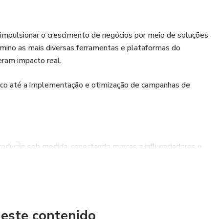
 impulsionar o crescimento de negócios por meio de soluções
omino as mais diversas ferramentas e plataformas do
eram impacto real.
ico até a implementação e otimização de campanhas de
rodução sob medida, conectando marcas a influenciadores e
r as vendas.
ampanhas de anúncios altamente segmentadas e otimizadas
 este contenido