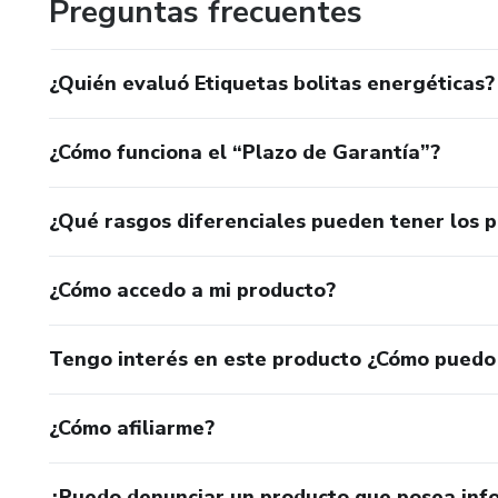
Preguntas frecuentes
Crio conteúdo relevante e de qualidade para atrair e enga
relacionamento com seus clientes.
¿Quién evaluó Etiquetas bolitas energéticas?
### Email Marketing
¿Cómo funciona el “Plazo de Garantía”?
Desenvolvo campanhas de email marketing personalizadas 
seus clientes informados e engajados.
¿Qué rasgos diferenciales pueden tener los 
¿Cómo accedo a mi producto?
Tengo interés en este producto ¿Cómo puedo
¿Cómo afiliarme?
¿Puedo denunciar un producto que posea inf