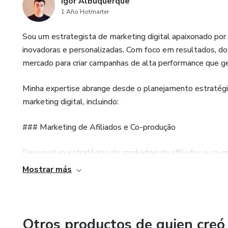
Igor Albuquerque
1 Año Hotmarter
Sou um estrategista de marketing digital apaixonado por
inovadoras e personalizadas. Com foco em resultados, d
mercado para criar campanhas de alta performance que g
Minha expertise abrange desde o planejamento estratég
marketing digital, incluindo:
### Marketing de Afiliados e Co-produção
Desenvolvo estratégias de marketing de afiliados e co-p
parceiros estratégicos para expandir o alcance e aumenta
Mostrar más
### Google Ads e Meta Ads
Sou especialista em Google Ads e Meta Ads, criando c
Otros productos de quien creó