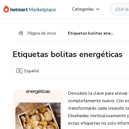
Ir
Ir
Ir
Categorías
al
a
al
contenido
la
pie
principal
página
de
Página de inicio
Etiquetas bolitas energéticas
de
página
pago
Etiquetas bolitas energéticas
Español
Descubre la clave para elevar 
completamente nuevo. Con est
transformarás cada creación c
Diseñadas meticulosamente par
estas etiquetas no solo infor