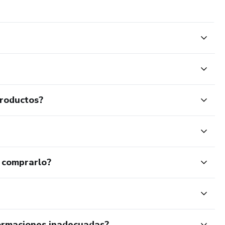
jar seu público-alvo, construindo autoridade e fortalecendo o
para nutrir leads, promover produtos e serviços, e manter
productos?
 comprarlo?
ormaciones inadecuadas?