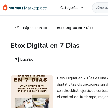
Ir
Ir
Ir
Categorías
al
a
al
contenido
la
pie
principal
página
de
Página de inicio
Etox Digital en 7 Dìas
de
página
pago
Etox Digital en 7 Dìas
Español
Etox Digital en 7 Dìas es una 
digital y las distracciones sin
con ckecklist, ejercicios cor
el control de tu tiempo, mejor