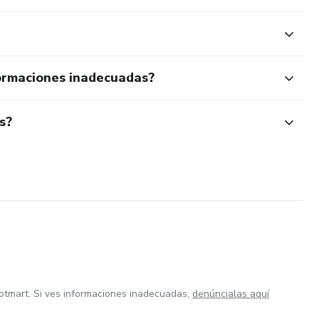
ormaciones inadecuadas?
s?
otmart. Si ves informaciones inadecuadas,
denúncialas aquí