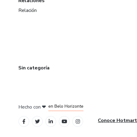
Relaciones
Relación
Sin categoría
en Ciudad de México
en Bogotá
en Amsterdam
en Madrid
en Belo Horizonte
Hecho con
❤
Conoce Hotmart