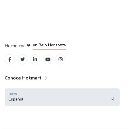
en Ciudad de México
en Bogotá
en Amsterdam
en Madrid
en Belo Horizonte
Hecho con
❤
Conoce Hotmart
Idioma
Español