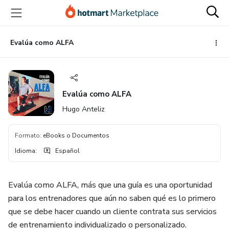
Ir
Ir
Ir
al
a
al
contenido
la
pie
principal
página
de
Evalúa como ALFA
de
página
pago
Evalúa como ALFA
Hugo Anteliz
Formato
:
eBooks o Documentos
Idioma
:
Español
Evalúa como ALFA, más que una guía es una oportunidad
para los entrenadores que aún no saben qué es lo primero
que se debe hacer cuando un cliente contrata sus servicios
de entrenamiento individualizado o personalizado.