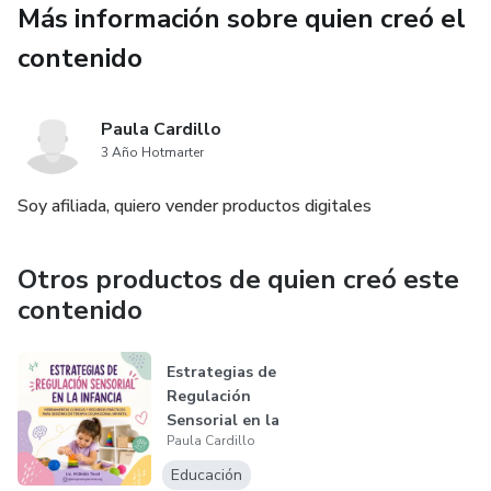
Más información sobre quien creó el
✔ Cómo construir hipótesis clínicas a partir de la
contenido
observación
✔ Qué aspectos priorizar para definir objetivos
Paula Cardillo
terapéuticos
3 Año Hotmarter
Soy afiliada, quiero vender productos digitales
✔ Cómo integrar lo sensorial, lo motor, el juego y la
interacción
Otros productos de quien creó este
Este material te guía paso a paso para dejar de mirar
contenido
conductas aisladas…
Estrategias de
y empezar a leer lo que realmente está pasando en el
Regulación
niño.
Sensorial en la
Paula Cardillo
Infancia. Cómo
¿Qué vas a lograr?
ent...
Educación