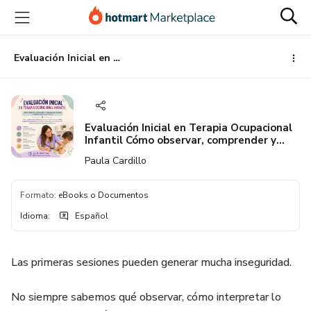
Ir
Ir
Ir
al
a
al
contenido
la
pie
principal
página
de
Evaluación Inicial en Terapia Ocupacional Infantil Cómo observar, comprender y organizar las primeras sesiones con criterio clínico
de
página
pago
Evaluación Inicial en Terapia Ocupacional
Infantil Cómo observar, comprender y
organizar las primeras sesiones con
Paula Cardillo
criterio clínico
Formato
:
eBooks o Documentos
Idioma
:
Español
Las primeras sesiones pueden generar mucha inseguridad.
No siempre sabemos qué observar, cómo interpretar lo