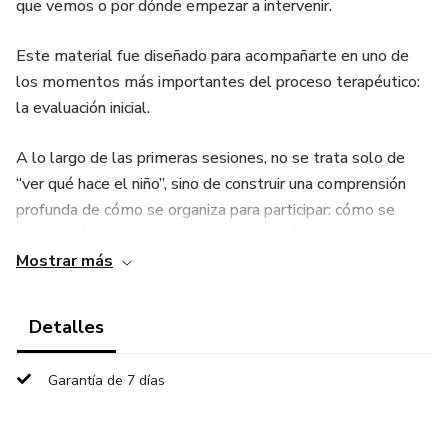
que vemos o por dónde empezar a intervenir.
Este material fue diseñado para acompañarte en uno de
los momentos más importantes del proceso terapéutico:
la evaluación inicial.
A lo largo de las primeras sesiones, no se trata solo de
“ver qué hace el niño”, sino de construir una comprensión
profunda de cómo se organiza para participar: cómo se
mueve, cómo juega, cómo se regula y cómo se vincula en el
Mostrar más
espacio terapéutico.
¿Qué vas a aprender?
Detalles
✔ Qué observar en las primeras sesiones
Garantía de 7 días
✔ Cómo organizar la evaluación en un proceso claro de 4
encuentros