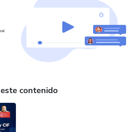
eal
o
 este contenido