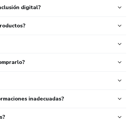
clusión digital?
productos?
omprarlo?
ormaciones inadecuadas?
s?