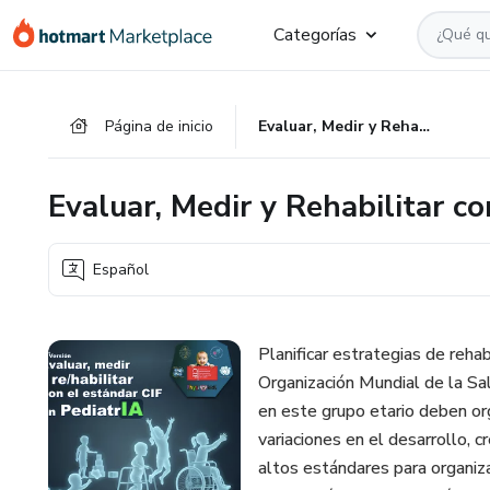
Ir
Ir
Ir
Categorías
al
a
al
contenido
la
pie
principal
página
de
Página de inicio
Evaluar, Medir y Rehabilitar con el Estándar CIF en PediatrIA
de
página
pago
Evaluar, Medir y Rehabilitar c
Español
Planificar estrategias de reha
Organización Mundial de la Sa
en este grupo etario deben or
variaciones en el desarrollo, 
altos estándares para organiza