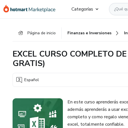
Ir
Ir
Ir
Categorías
al
a
al
contenido
la
pie
principal
página
de
Página de inicio
Finanzas e Inversiones
I
de
página
pago
EXCEL CURSO COMPLETO DE 
GRATIS)
Español
En este curso aprenderás excel
además aprenderás a usar exce
completo y como regalo viene
excel, totalmente confiable.