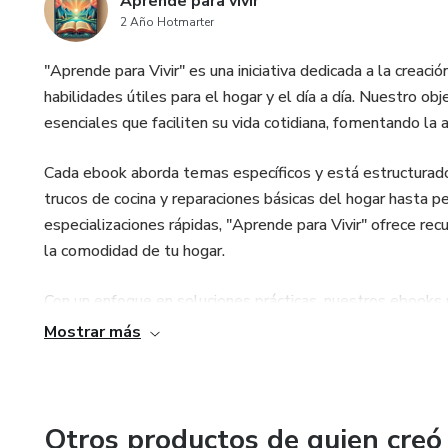
Aprende para vivir
2 Año Hotmarter
"Aprende para Vivir" es una iniciativa dedicada a la creac
habilidades útiles para el hogar y el día a día. Nuestro 
esenciales que faciliten su vida cotidiana, fomentando la a
Cada ebook aborda temas específicos y está estructurado p
trucos de cocina y reparaciones básicas del hogar hasta 
especializaciones rápidas, "Aprende para Vivir" ofrece rec
la comodidad de tu hogar.
Con un enfoque en soluciones prácticas, nuestros ebooks 
para enfrentar los desafíos diarios con éxito. ¡Porque apre
Mostrar más
Otros productos de quien creó