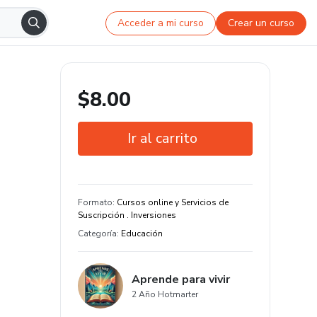
Acceder a mi curso
Crear un curso
$8.00
Ir al carrito
Garantía de 7 días
Estudia a tu manera y en cualquier
Formato
:
Cursos online y Servicios de
dispositivo
Suscripción . Inversiones
Categoría
:
Educación
Aprende para vivir
2 Año Hotmarter