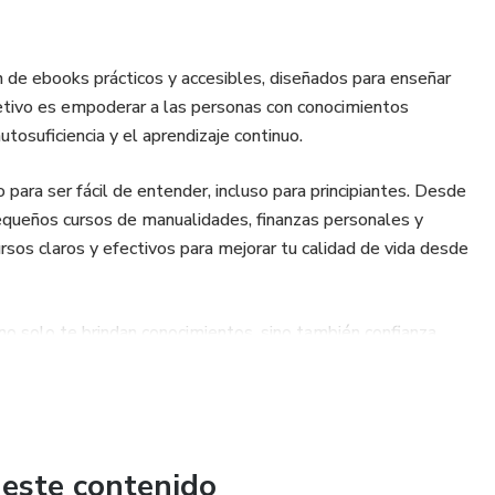
ión de ebooks prácticos y accesibles, diseñados para enseñar
objetivo es empoderar a las personas con conocimientos
utosuficiencia y el aprendizaje continuo.
ara ser fácil de entender, incluso para principiantes. Desde
pequeños cursos de manualidades, finanzas personales y
ursos claros y efectivos para mejorar tu calidad de vida desde
no solo te brindan conocimientos, sino también confianza
nder es vivir mejor! 🌟
 este contenido