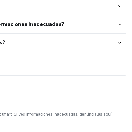
ormaciones inadecuadas?
s?
otmart. Si ves informaciones inadecuadas,
denúncialas aquí