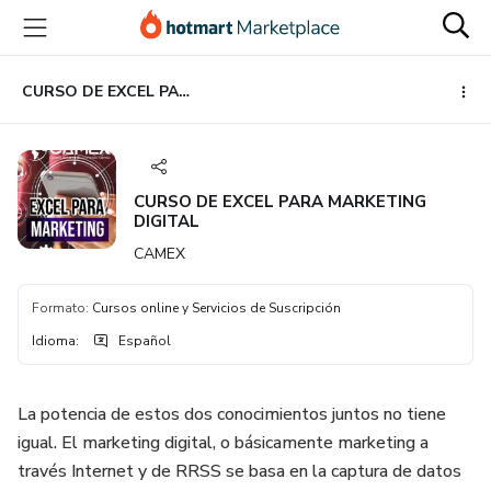
Ir
Ir
Ir
al
a
al
contenido
la
pie
principal
página
de
CURSO DE EXCEL PARA MARKETING DIGITAL
de
página
pago
CURSO DE EXCEL PARA MARKETING
DIGITAL
CAMEX
Formato
:
Cursos online y Servicios de Suscripción
Idioma
:
Español
La potencia de estos dos conocimientos juntos no tiene
igual. El marketing digital, o básicamente marketing a
través Internet y de RRSS se basa en la captura de datos