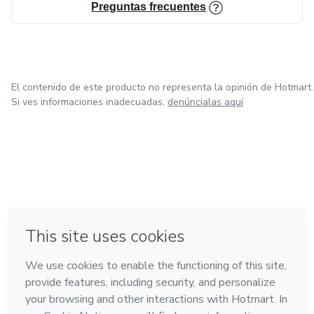
Preguntas frecuentes
El contenido de este producto no representa la opinión de Hotmart.
Si ves informaciones inadecuadas,
denúncialas aquí
en Bogotá
en Amsterdam
en Madrid
en Ciudad de México
Hecho con
❤
en Belo Horizonte
Conoce Hotmart