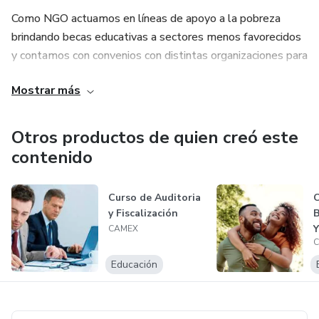
Como NGO actuamos en líneas de apoyo a la pobreza
brindando becas educativas a sectores menos favorecidos
y contamos con convenios con distintas organizaciones para
hacer acciones conjuntas. Cada compra de un producto nos
Mostrar más
permite trabajar en apoyo de una persona que busca
educación de calidad en lugares menos favorecidos de
Latinoamérica.
Otros productos de quien creó este
contenido
Curso de Auditoria
y Fiscalización
B
Y
CAMEX
E
Educación