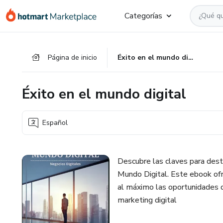
Ir
Ir
Ir
Categorías
al
a
al
contenido
la
pie
principal
página
de
Página de inicio
Éxito en el mundo digital
de
página
pago
Éxito en el mundo digital
Español
Descubre las claves para desta
Mundo Digital. Este ebook ofr
al máximo las oportunidades q
marketing digital