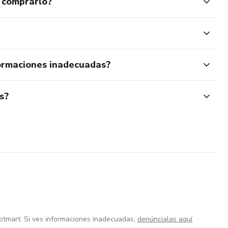
 comprarlo?
ormaciones inadecuadas?
s?
otmart. Si ves informaciones inadecuadas,
denúncialas aquí