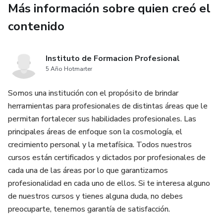
9. Protocolos de aplicación
Más información sobre quien creó el
contenido
10. Beneficios de los exosomas en terapias innovadoras.
11. Demostración: Aplicación práctica de exosomas,
Instituto de Formacion Profesional
mostrando un protocolo real para ilustrar su uso.
5 Año Hotmarter
Somos una institución con el propósito de brindar
herramientas para profesionales de distintas áreas que le
permitan fortalecer sus habilidades profesionales. Las
principales áreas de enfoque son la cosmología, el
crecimiento personal y la metafísica. Todos nuestros
cursos están certificados y dictados por profesionales de
cada una de las áreas por lo que garantizamos
profesionalidad en cada uno de ellos. Si te interesa alguno
de nuestros cursos y tienes alguna duda, no debes
preocuparte, tenemos garantía de satisfacción.