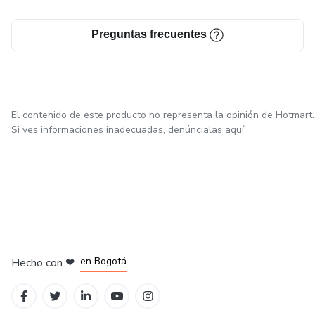
Preguntas frecuentes
El contenido de este producto no representa la opinión de Hotmart.
Si ves informaciones inadecuadas,
denúncialas aquí
en Amsterdam
en Madrid
en Bogotá
Hecho con
❤
en Belo Horizonte
en Ciudad de México