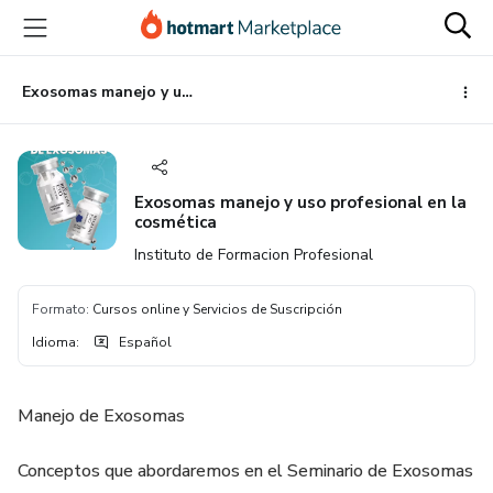
Ir
Ir
Ir
al
a
al
contenido
la
pie
principal
página
de
Exosomas manejo y uso profesional en la cosmética
de
página
pago
Exosomas manejo y uso profesional en la
cosmética
Instituto de Formacion Profesional
Formato
:
Cursos online y Servicios de Suscripción
Idioma
:
Español
Manejo de Exosomas
Conceptos que abordaremos en el Seminario de Exosomas