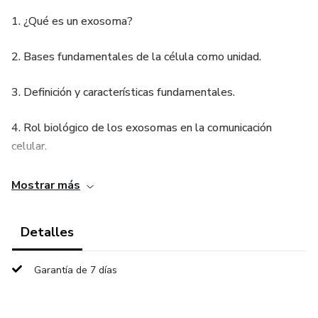
1. ¿Qué es un exosoma?
2. Bases fundamentales de la célula como unidad.
3. Definición y características fundamentales.
4. Rol biológico de los exosomas en la comunicación
celular.
5. Usos de los exosomas
Mostrar más
6. Aplicaciones actuales y emergentes.
Detalles
7. Potencial terapéutico de los exosomas.
Garantía de 7 días
8. Casos de uso en medicina estética.