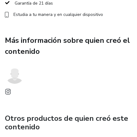
Garantía de 21 días
Monetización Consciente y Primeros Resultados
Estudia a tu manera y en cualquier dispositivo
PUERTO DONES
Despertar, Activación e Integración de Dones Espirituales
Más información sobre quien creó el
contenido
PUERTO TRASCENDENCIA
Impacto Mundial a través de tus Dones y tu Propósito
ARQUITECTURA DE ENTREGA
• 24 Sesiones 1:1 personalizadas (4 por mes) — quedan
grabadas y se suben al módulo privado de cada alumno
Otros productos de quien creó este
• 6 Módulos de Formación en Hotmart (~36 videos
contenido
pregrabados — 6 por mes)