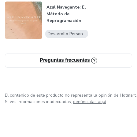
• 12 Clases Grupales en Vivo (2 por mes)
Azul Navegante: El
Método de
Reprogramación
• Mastermind Mensual (1 sesión grupal estratégica por
Mental y Energét...
mes)
Desarrollo Personal
• Material de Implementación Semanal (workbooks,
meditaciones, protocolos, guías)
Preguntas frecuentes
• Acceso Vitalicio a la Plataforma Hotmart y a todas las
grabaciones
• Módulo Privado Personal por alumno — todas las
El contenido de este producto no representa la opinión de Hotmart.
sesiones 1:1 grabadas en su espacio exclusivo
Si ves informaciones inadecuadas,
denúncialas aquí
• Soporte Directo vía WhatsApp.