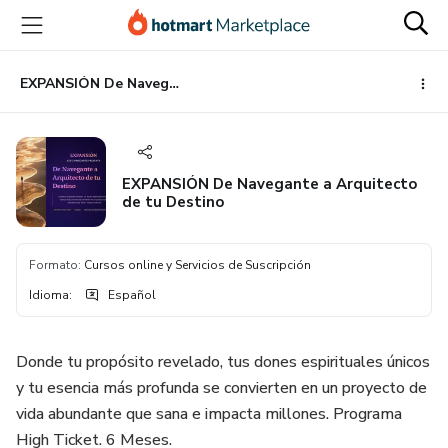
Ir
Ir
Ir
al
a
al
contenido
la
pie
principal
página
de
EXPANSIÓN De Navegante a Arquitecto de tu Destino
de
página
pago
EXPANSIÓN De Navegante a Arquitecto
de tu Destino
Formato
:
Cursos online y Servicios de Suscripción
Idioma
:
Español
Donde tu propósito revelado, tus dones espirituales únicos
y tu esencia más profunda se convierten en un proyecto de
vida abundante que sana e impacta millones. Programa
High Ticket. 6 Meses.