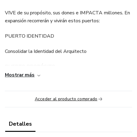
VIVE de su propósito, sus dones e IMPACTA millones. En
expansión recorrerán y vivirán estos puertos:
PUERTO IDENTIDAD
Consolidar la Identidad del Arquitecto
PUERTO PROPÓSITO
Mostrar más
Diseñar el Proyecto de Vida Escalable
PUERTO MARCA
Acceder al producto comprado
Construir Marca Personal de Impacto Global
Detalles
PUERTO ABUNDANCIA