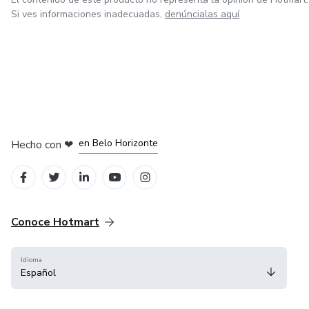
Si ves informaciones inadecuadas,
denúncialas aquí
en Ciudad de México
en Bogotá
en Amsterdam
en Madrid
en Belo Horizonte
Hecho con
❤
Conoce Hotmart
Idioma
Español