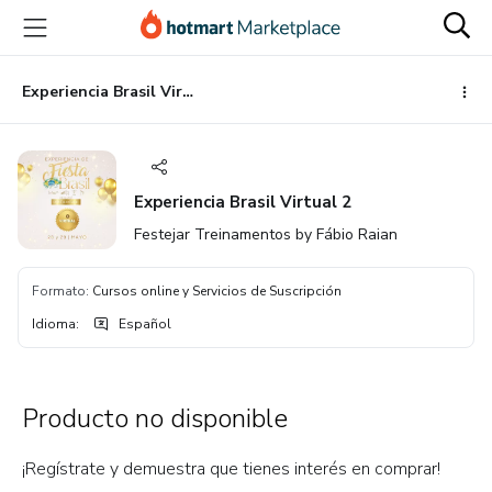
Ir
Ir
Ir
al
a
al
contenido
la
pie
principal
página
de
Experiencia Brasil Virtual 2
de
página
pago
Experiencia Brasil Virtual 2
Festejar Treinamentos by Fábio Raian
Formato
:
Cursos online y Servicios de Suscripción
Idioma
:
Español
Producto no disponible
¡Regístrate y demuestra que tienes interés en comprar!