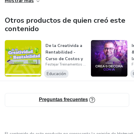
Mostrar más
Otros productos de quien creó este
contenido
De la Creativida a
I
Rentabilidad -
&
Curso de Costos y
I
Festejar Treinamentos by Fábio Raian
Presupue...
Educación
Preguntas frecuentes
El contenido de este producto no representa la opinión de Hotmart.