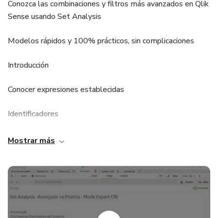
Conozca las combinaciones y filtros más avanzados en Qlik
Sense usando Set Analysis
Modelos rápidos y 100% prácticos, sin complicaciones
Introducción
Conocer expresiones establecidas
Identificadores
Operadores de sindicatos o cruces
Mostrar más
Operadores de exclusión
Operadores de intersección
Diferencia simétrica (XOR)