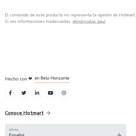
El contenido de este producto no representa la opinión de Hotmart.
Si ves informaciones inadecuadas,
denúncialas aquí
en Ciudad de México
en Bogotá
en Amsterdam
en Madrid
en Belo Horizonte
Hecho con
❤
Conoce Hotmart
Idioma
Español