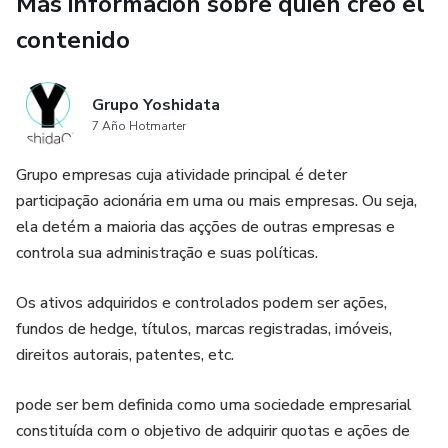
Más información sobre quien creó el
agregación como Suma, Máx., Mín., Promedio y Conteo se
contenido
agregan sobre las selecciones que realizó: las selecciones
actuales. Sus selecciones definen automáticamente el
conjunto de datos que se agregarán. Con el análisis de
Grupo Yoshidata
conglomerados puede definir un grupo que sea
7 Año Hotmarter
independiente de las selecciones actuales. Esto puede
resultar útil si desea mostrar un valor particular, por
Grupo empresas cuja atividade principal é deter
ejemplo, la participación de mercado de un producto en
participação acionária em uma ou mais empresas. Ou seja,
todas las regiones, independientemente de las
ela detém a maioria das açções de outras empresas e
selecciones actuales.
controla sua administração e suas políticas.
El análisis de conglomerados también es útil al realizar
Os ativos adquiridos e controlados podem ser ações,
diferentes tipos de comparaciones, como los productos
fundos de hedge, títulos, marcas registradas, imóveis,
más vendidos en comparación con los productos menos
direitos autorais, patentes, etc.
vendidos, o este año en comparación con el año pasado.
pode ser bem definida como uma sociedade empresarial
Imagine un ejemplo en el que comienza a trabajar en una
constituída com o objetivo de adquirir quotas e ações de