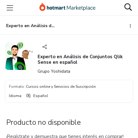
Ir
Ir
Ir
al
a
al
contenido
la
pie
principal
página
de
Experto en Análisis de Conjuntos Qlik Sense en español
de
página
pago
Experto en Análisis de Conjuntos Qlik
Sense en español
Grupo Yoshidata
Formato
:
Cursos online y Servicios de Suscripción
Idioma
:
Español
Producto no disponible
¡Regístrate y demuestra que tienes interés en comprar!