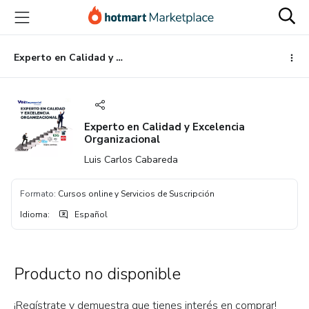
Ir
Ir
Ir
al
a
al
contenido
la
pie
principal
página
de
Experto en Calidad y Excelencia Organizacional
de
página
pago
Experto en Calidad y Excelencia
Organizacional
Luis Carlos Cabareda
Formato
:
Cursos online y Servicios de Suscripción
Idioma
:
Español
Producto no disponible
¡Regístrate y demuestra que tienes interés en comprar!