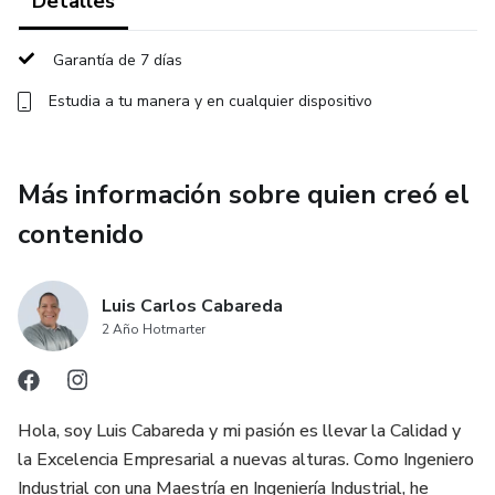
Detalles
Este programa se diferencia por su enfoque
Garantía de 7 días
eminentemente práctico, incorporando herramientas clave
Estudia a tu manera y en cualquier dispositivo
como la Inteligencia Artificial (IA) – incluyendo el uso de
ChatGPT – para potenciar tu productividad. Además,
aborda temas emergentes como el cambio climático y la
Más información sobre quien creó el
transformación digital, aplicados a la mejora continua y el
uso de modelos internacionales de excelencia.
contenido
Bonus exclusivos:
Luis Carlos Cabareda
2 Año Hotmarter
- 10 Ebooks de Liderazgo y Calidad
- Masterclass: Cómo crear tu asistente de IA (GPT) para
ser más productivo en calidad
Hola, soy Luis Cabareda y mi pasión es llevar la Calidad y
la Excelencia Empresarial a nuevas alturas. Como Ingeniero
- Masterclass: Anticipando los cambios: temas
Industrial con una Maestría en Ingeniería Industrial, he