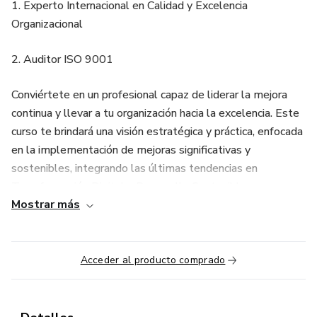
1. Experto Internacional en Calidad y Excelencia
Organizacional
2. Auditor ISO 9001
Conviértete en un profesional capaz de liderar la mejora
continua y llevar a tu organización hacia la excelencia. Este
curso te brindará una visión estratégica y práctica, enfocada
en la implementación de mejoras significativas y
sostenibles, integrando las últimas tendencias en
Transformación Digital y Desarrollo Sostenible.
Mostrar más
Hoy en día, más de un millón de empresas están
certificadas en ISO 9001, ya que esta norma impulsa la
calidad, productividad y acceso a mercados internacionales.
Acceder al producto comprado
Esto genera una creciente demanda de expertos
capacitados para apoyar estos procesos, ya sea dentro de
una organización o como consultores independientes.