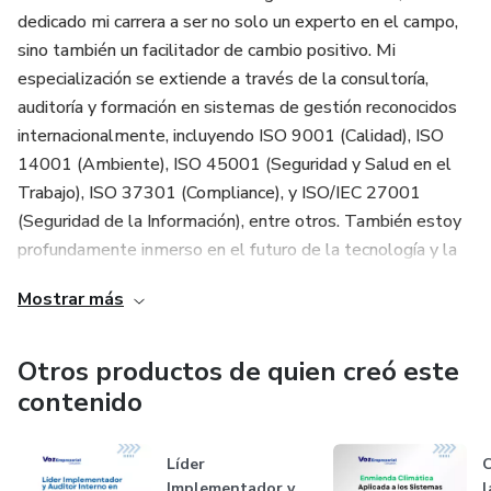
emergentes de la futura ISO 9001
dedicado mi carrera a ser no solo un experto en el campo,
sino también un facilitador de cambio positivo. Mi
- Masterclass: Ciberseguridad: Estrategias prácticas de
especialización se extiende a través de la consultoría,
control de riesgos
auditoría y formación en sistemas de gestión reconocidos
internacionalmente, incluyendo ISO 9001 (Calidad), ISO
- Masterclass: Kaizen Japonés y Lean Manufacturing para
14001 (Ambiente), ISO 45001 (Seguridad y Salud en el
la excelencia
Trabajo), ISO 37301 (Compliance), y ISO/IEC 27001
(Seguridad de la Información), entre otros. También estoy
- Masterclass: Compliance e ISO 37301 como aliados de
profundamente inmerso en el futuro de la tecnología y la
la excelencia
gestión con mi trabajo en ISO/IEC 42001 (Inteligencia
Mostrar más
Artificial).
Al finalizar, serás parte de una comunidad exclusiva con
acceso permanente a información actualizada y novedades
Mi enfoque no se detiene en la normativa; va más allá. Con
Otros productos de quien creó este
del sector. ¡Una oportunidad única que no te puedes
experiencia en Lean Manufacturing y modelos de Premios
perder!
contenido
a la Calidad, trabajo para transformar los principios de
eficiencia y reconocimiento en estrategias tangibles y
Líder
sostenibles para las organizaciones. Además, soy un
Implementador y
l