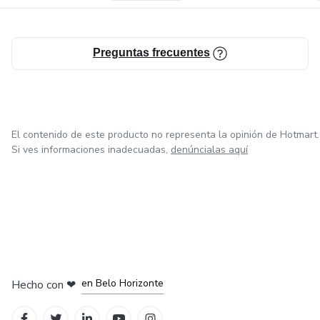
Preguntas frecuentes
El contenido de este producto no representa la opinión de Hotmart.
Si ves informaciones inadecuadas,
denúncialas aquí
en Ciudad de México
en Bogotá
en Amsterdam
en Madrid
en Belo Horizonte
Hecho con
❤