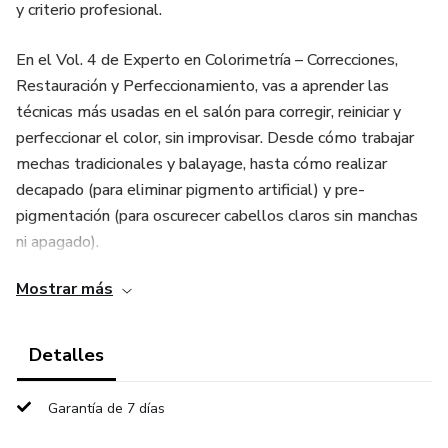
y criterio profesional.
En el Vol. 4 de Experto en Colorimetría – Correcciones,
Restauración y Perfeccionamiento, vas a aprender las
técnicas más usadas en el salón para corregir, reiniciar y
perfeccionar el color, sin improvisar. Desde cómo trabajar
mechas tradicionales y balayage, hasta cómo realizar
decapado (para eliminar pigmento artificial) y pre-
pigmentación (para oscurecer cabellos claros sin manchas
ni apagado).
Mostrar más
También profundizamos en colores fantasía (aplicación,
neutralización y corrección), algo que muchas profesionales
evitan por miedo a resultados imprevisibles o
Detalles
desvanecimiento rápido. Y como el color no es solo “tinte”,
este volumen incluye una parte clave: la importancia del
Garantía de 7 días
pH, cómo afecta la cutícula, la absorción del pigmento y la