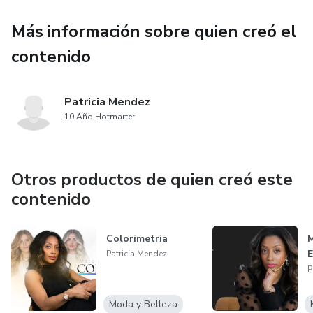
durabilidad del resultado, además de una guía de cuidados
pre y post coloración para conservar brillo, elasticidad y
Más información sobre quien creó el
salud capilar.
contenido
Creado por Patricia Méndez, con un lenguaje accesible y
enfoque 100% aplicable al día a día del salón.
Patricia Mendez
10 Año Hotmarter
Otros productos de quien creó este
contenido
Colorimetria
M
E
Patricia Mendez
P
Moda y Belleza