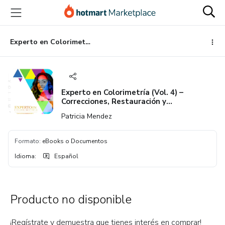
Ir
Ir
Ir
al
a
al
contenido
la
pie
principal
página
de
Experto en Colorimetría (Vol. 4) – Correcciones, Restauración y Perfeccionamiento
de
página
pago
Experto en Colorimetría (Vol. 4) –
Correcciones, Restauración y
Perfeccionamiento
Patricia Mendez
Formato
:
eBooks o Documentos
Idioma
:
Español
Producto no disponible
¡Regístrate y demuestra que tienes interés en comprar!