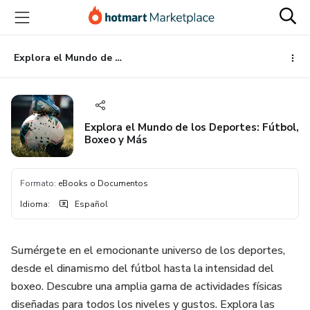
Ir
Ir
Ir
al
a
al
contenido
la
pie
principal
página
de
Explora el Mundo de los Deportes: Fútbol, Boxeo y Más
de
página
pago
Explora el Mundo de los Deportes: Fútbol,
Boxeo y Más
Formato
:
eBooks o Documentos
Idioma
:
Español
Sumérgete en el emocionante universo de los deportes,
desde el dinamismo del fútbol hasta la intensidad del
boxeo. Descubre una amplia gama de actividades físicas
diseñadas para todos los niveles y gustos. Explora las