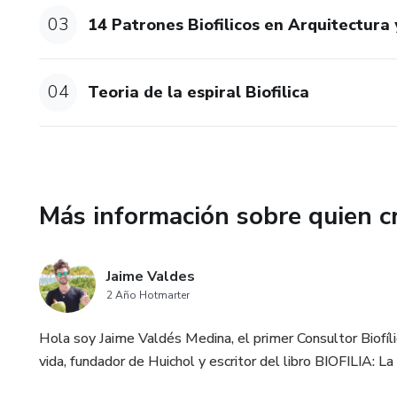
tus proyectos en algo excepci
03
14 Patrones Biofilicos en Arquitectura
¿Qué aprenderás?
04
Teoria de la espiral Biofilica
· Explorarás el concepto de Bio
· Aprenderás a aplicar los prin
· Descubrirás los beneficios d
Más información sobre quien c
promover el bienestar.
· Conocerás los 14 Patrones Bi
Jaime Valdes
diaria.
2 Año Hotmarter
· Profundizarás en la teoría de 
Hola soy Jaime Valdés Medina, el primer Consultor Biofí
comunidades.
vida, fundador de Huichol y escritor del libro BIOFILIA: La
Materiales incluidos