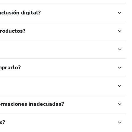
clusión digital?
productos?
mprarlo?
ormaciones inadecuadas?
s?