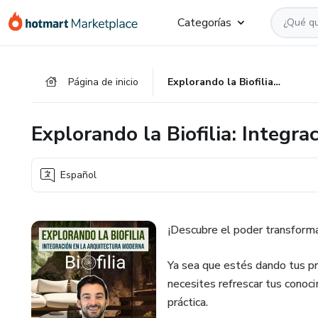
Ir
Ir
Ir
Categorías
al
a
al
contenido
la
pie
principal
página
de
Página de inicio
Explorando la Biofilia: Integración en la Arquitectura Moderna
de
página
pago
Explorando la Biofilia: Integr
Español
¡Descubre el poder transformad
Ya sea que estés dando tus pr
necesites refrescar tus conoc
práctica.