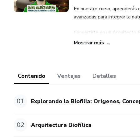
En nuestro curso, aprenderás
avanzadas para integrar la nat
Convertirte en un Arquitecto B
también transformará la vida 
Mostrar más
y enriquecedores, adaptados t
se convierte en parte integral 
Imagina trabajar en oficinas y
Contenido
Ventajas
Detalles
también promueven activament
habilidades únicas y altamen
entornos naturales y saludabl
01
Explorando la Biofilia: Orígenes, Conc
Nuestro enfoque práctico y di
te aseguramos que adquirirás 
02
Arquitectura Biofílica
¡Inscríbete hoy mismo y descu