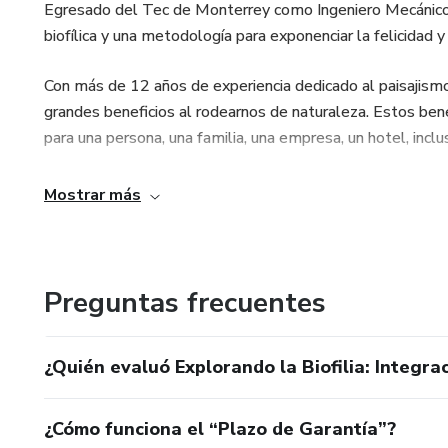
Egresado del Tec de Monterrey como Ingeniero Mecánico A
biofílica y una metodología para exponenciar la felicidad y
2 horas y 39 minutos de conte
Con más de 12 años de experiencia dedicado al paisajismo
5 presentaciones descargable
grandes beneficios al rodearnos de naturaleza. Estos benefi
para una persona, una familia, una empresa, un hotel, incl
1 cuestionario interactivo
Adicionalmente apoyo a las comunidades indígenas (wixar
1 cuaderno Biofílico
Mostrar más
por el mundo. Mi misión es crear un mundo más biofílico,
comunidad y a la naturaleza.
Preguntas frecuentes
¿Quién evaluó Explorando la Biofilia: Integr
¿Cómo funciona el “Plazo de Garantía”?