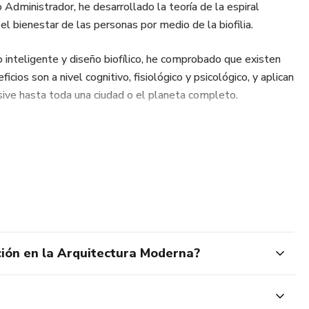
dministrador, he desarrollado la teoría de la espiral
 el bienestar de las personas por medio de la biofilia.
nido en video
 inteligente y diseño biofílico, he comprobado que existen
s
cios son a nivel cognitivo, fisiológico y psicológico, y aplican
usive hasta toda una ciudad o el planeta completo.
ikas) generando empleo y compartiendo de su arte y cultura
 en donde todos se tengan más amor a sí mismos, a su
ación en la Arquitectura Moderna?