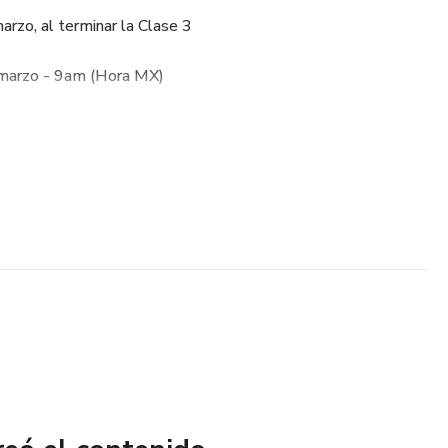
rzo, al terminar la Clase 3
marzo - 9am (Hora MX)
vo: Tu Marca Personal Magnética desde Cero
prospectos sin perseguir, incluso si hoy no sabes qué publicar.
lo demás funcione.
jecución. No solo mirar las clases, sino aplicar mientras
vas.
cambió