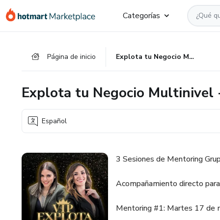
Ir
Ir
Ir
Categorías
al
a
al
contenido
la
pie
principal
página
de
Página de inicio
Explota tu Negocio Multinivel - Acceso VIP
de
página
pago
Explota tu Negocio Multinivel 
Español
3 Sesiones de Mentoring Grup
Acompañamiento directo para at
Mentoring #1: Martes 17 de ma