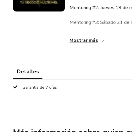
Mentoring #2: Jueves 19 de ma
Mentoring #3: Sábado 21 de 
Y acceso al Workshop Intensi
Mostrar más
Construye la base para atraer 
Este workshop hace que todo 
Detalles
La intención de este grupo es e
Garantía de 7 días
avanzamos.
Mantén las notificaciones acti
Si ya estás aquí, tu estándar 