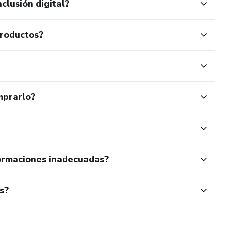
clusión digital?
productos?
mprarlo?
ormaciones inadecuadas?
s?