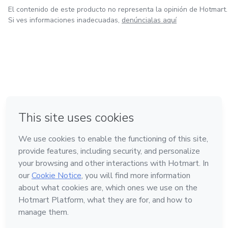
El contenido de este producto no representa la opinión de Hotmart.
Si ves informaciones inadecuadas,
denúncialas aquí
en Ciudad de México
en Bogotá
en Amsterdam
en Madrid
en Belo Horizonte
Hecho con
❤
Conoce Hotmart
Idioma
Español