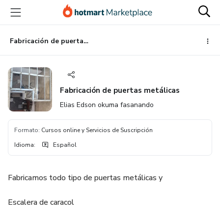
Ir
Ir
Ir
al
a
al
contenido
la
pie
principal
página
de
Fabricación de puertas metálicas
de
página
pago
Fabricación de puertas metálicas
Elias Edson okuma fasanando
Formato
:
Cursos online y Servicios de Suscripción
Idioma
:
Español
Fabricamos todo tipo de puertas metálicas y
Escalera de caracol