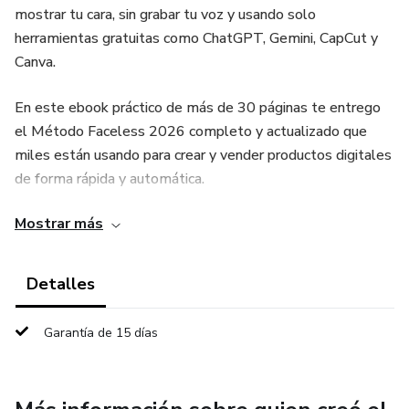
mostrar tu cara, sin grabar tu voz y usando solo
herramientas gratuitas como ChatGPT, Gemini, CapCut y
Canva.
En este ebook práctico de más de 30 páginas te entrego
el Método Faceless 2026 completo y actualizado que
miles están usando para crear y vender productos digitales
de forma rápida y automática.
Mostrar más
Dentro del ebook descubrirás:
• Cómo crear tu primer producto digital (PDF o guía) en
Detalles
menos de 4 horas con IA gratuita.
Garantía de 15 días
• La estrategia exacta para pasar de $0 a $100 el primer
día, escalar a $600 al segundo día y llegar a $2.000+ el
tercer día.