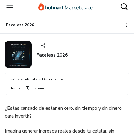
Ir
Ir
Ir
al
a
al
contenido
la
pie
principal
página
de
Faceless 2026
de
página
pago
Faceless 2026
Formato
:
eBooks o Documentos
Idioma
:
Español
¿Estás cansado de estar en cero, sin tiempo y sin dinero
para invertir?
Imagina generar ingresos reales desde tu celular, sin