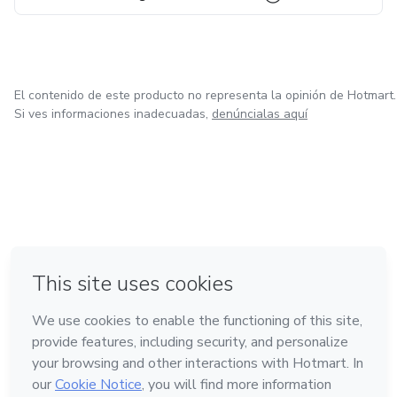
El contenido de este producto no representa la opinión de Hotmart.
Si ves informaciones inadecuadas,
denúncialas aquí
en Bogotá
en Amsterdam
en Madrid
en Ciudad de México
Hecho con
❤
en Belo Horizonte
Conoce Hotmart