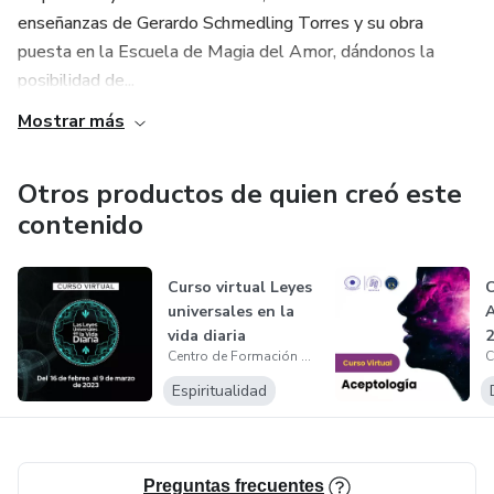
enseñanzas de Gerardo Schmedling Torres y su obra
puesta en la Escuela de Magia del Amor, dándonos la
posibilidad de...
Mostrar más
Otros productos de quien creó este
contenido
Curso virtual Leyes
universales en la
vida diaria
2
Centro de Formación Escuela de Magia del Amor
Espiritualidad
Preguntas frecuentes