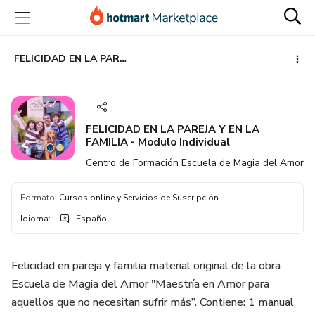
Ir
Ir
Ir
al
a
al
contenido
la
pie
principal
página
de
FELICIDAD EN LA PAREJA Y EN LA FAMILIA - Modulo Individual
de
página
pago
FELICIDAD EN LA PAREJA Y EN LA
FAMILIA - Modulo Individual
Centro de Formación Escuela de Magia del Amor
Formato
:
Cursos online y Servicios de Suscripción
Idioma
:
Español
Felicidad en pareja y familia material original de la obra
Escuela de Magia del Amor "Maestría en Amor para
aquellos que no necesitan sufrir más”. Contiene: 1 manual