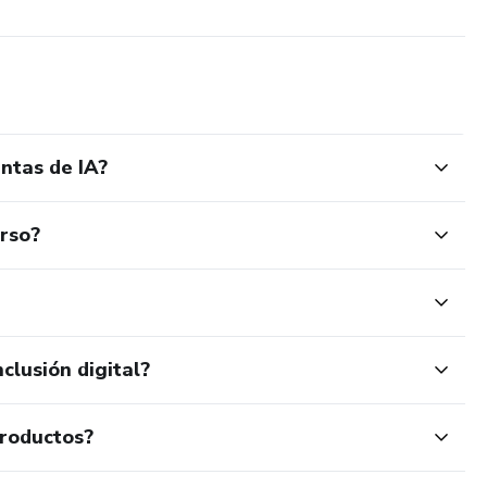
ntas de IA?
urso?
clusión digital?
productos?