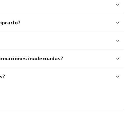
mprarlo?
ormaciones inadecuadas?
s?