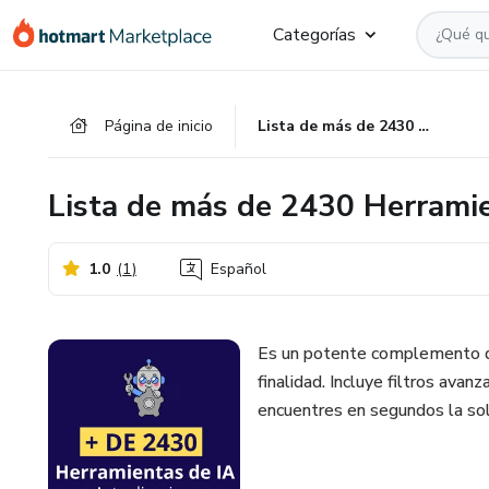
Ir
Ir
Ir
Categorías
al
a
al
contenido
la
pie
principal
página
de
Página de inicio
Lista de más de 2430 Herramientas de IA
de
página
pago
Lista de más de 2430 Herrami
1.0
(
1
)
Español
Es un potente complemento qu
finalidad. Incluye filtros avan
encuentres en segundos la sol