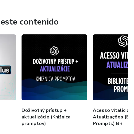
 este contenido
Doživotný prístup +
Acesso vitalício +
aktualizácie (Knižnica
Atualizações (Bib
promptov)
Prompts) BR