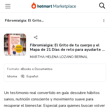
Ir
Ir
Ir
al
a
al
contenido
la
pie
principal
página
de
Fibromialgia: El Grito de tu cuerpo y el Mapa de 21 Días de reto para ayudarte a calmar el dolor“
de
página
pago
Fibromialgia: El Grito de tu cuerpo y el
Mapa de 21 Días de reto para ayudarte a
calmar el dolor“
MARTHA HELENA LOZANO BERNAL
Formato
:
eBooks o Documentos
Idioma
:
Español
Un testimonio real convertido en guía: descubre hábitos
sanos, nutrición consciente y movimiento suave para
recuperar el bienestar. Especial para quienes buscan volver