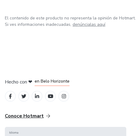
El contenido de este producto no representa la opinión de Hotmart.
Si ves informaciones inadecuadas,
denúncialas aquí
en Ciudad de México
en Bogotá
en Amsterdam
en Madrid
en Belo Horizonte
Hecho con
❤
Conoce Hotmart
Idioma