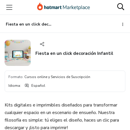
Ir
Ir
Ir
al
a
al
contenido
la
pie
principal
página
de
Fiesta en un click decoración Infantil
de
página
pago
Fiesta en un click decoración Infantil
Formato
:
Cursos online y Servicios de Suscripción
Idioma
:
Español
Kits digitales e imprimibles diseñados para transformar
cualquier espacio en un escenario de ensueño. Nuestra
filosofía es simple: tú eliges el diseño, haces un clic para
descargar y ¡listo para imprimir!