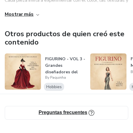
Cada pieza invita a experimentar con el color, las texturas y
los estilos desde una base profesional.
Mostrar más
Todo el material ha sido pensado, diseñado y curado por
una vestuarista profesional argentina, integrando una
Otros productos de quien creó este
mirada técnica, histórica y estética que aporta profundidad
contenido
y coherencia al conjunto.
FIGURINO - VOL 3 -
F
Grandes
M
diseñadores del
B
By Paquinha
siglo XX
Hobbies
Preguntas frecuentes