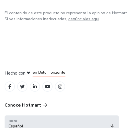
El contenido de este producto no representa la opinión de Hotmart.
Si ves informaciones inadecuadas,
denúncialas aquí
en Ciudad de México
en Bogotá
en Amsterdam
en Madrid
en Belo Horizonte
Hecho con
❤
Conoce Hotmart
Idioma
Español