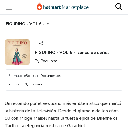
Ir
Ir
Ir
al
a
al
contenido
la
pie
principal
página
de
FIGURINO - VOL 6 - Íconos de series
de
página
pago
FIGURINO - VOL 6 - Íconos de series
By Paquinha
Formato
:
eBooks o Documentos
Idioma
:
Español
Un recorrido por el vestuario más emblemático que marcó
la historia de la televisión. Desde el glamour de los años
50 con Midge Maisel hasta la fuerza épica de Brienne of
Tarth o la elegancia mística de Galadriel.