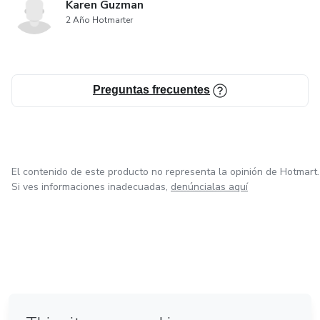
Karen Guzman
2 Año Hotmarter
Preguntas frecuentes
El contenido de este producto no representa la opinión de Hotmart.
Si ves informaciones inadecuadas,
denúncialas aquí
en Bogotá
en Amsterdam
en Madrid