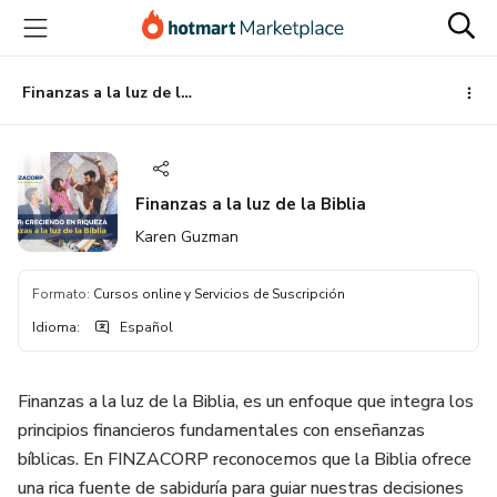
Ir
Ir
Ir
al
a
al
contenido
la
pie
principal
página
de
Finanzas a la luz de la Biblia
de
página
pago
Finanzas a la luz de la Biblia
Karen Guzman
Formato
:
Cursos online y Servicios de Suscripción
Idioma
:
Español
Finanzas a la luz de la Biblia, es un enfoque que integra los
principios financieros fundamentales con enseñanzas
bíblicas. En FINZACORP reconocemos que la Biblia ofrece
una rica fuente de sabiduría para guiar nuestras decisiones