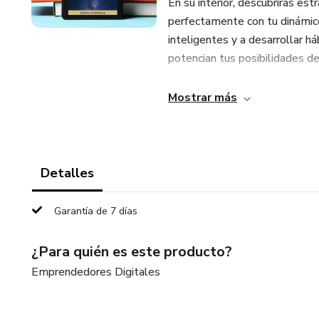
En su interior, descubrirás est
perfectamente con tu dinámico
inteligentes y a desarrollar h
potencian tus posibilidades de
Te equiparemos con métodos pa
Mostrar más
riqueza y estabilidad. Explora
pasiones diarias. Cada capítu
demostrado cambiar vidas al i
auténtica.
Detalles
Además, te ofrecemos herrami
Garantía de 7 días
máximo potencial económico, t
acompañar a la gestión del din
¿Para quién es este producto?
Emprendedores Digitales
¡No te pierdas la oportunidad 
comprar "Finanzas Connell Cora
segura, sino llena de propósito