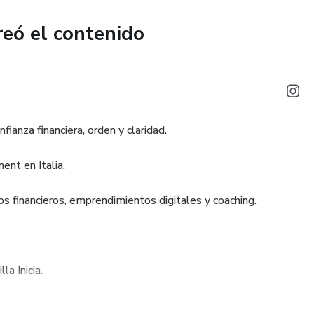
reó el contenido
fianza financiera, orden y claridad.
ent en Italia.
os financieros, emprendimientos digitales y coaching.
a Inicia.
y Dean Graziozi.