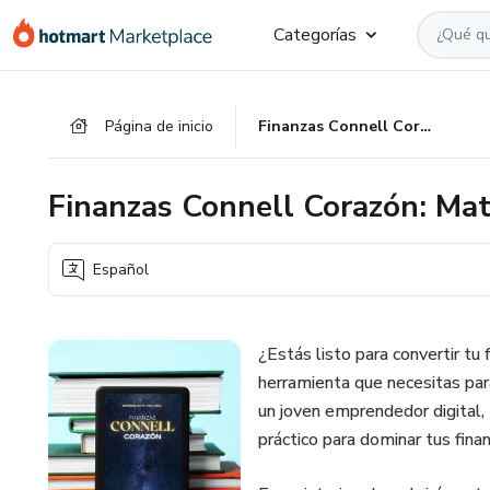
Ir
Ir
Ir
Categorías
al
a
al
contenido
la
pie
principal
página
de
Página de inicio
Finanzas Connell Corazón: Materializa tu Vida Ideal
de
página
pago
Finanzas Connell Corazón: Mate
Español
¿Estás listo para convertir tu 
herramienta que necesitas par
un joven emprendedor digital,
práctico para dominar tus fina