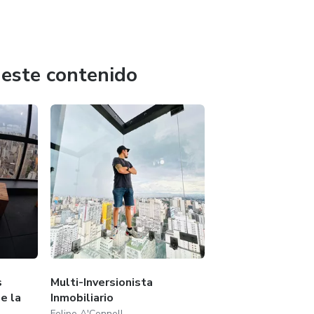
NextLevel.
 este contenido
s
Multi-Inversionista
e la
Inmobiliario
Felipe A'Connell