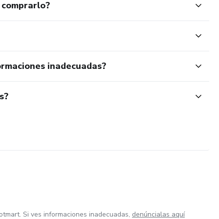
 comprarlo?
ormaciones inadecuadas?
s?
otmart. Si ves informaciones inadecuadas,
denúncialas aquí