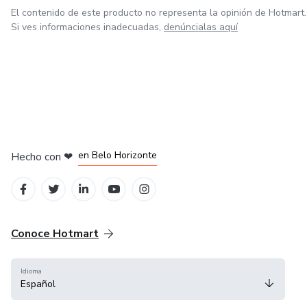
• Herramientas básicas: presupuesto, ahorro y organización
El contenido de este producto no representa la opinión de Hotmart.
Si ves informaciones inadecuadas,
denúncialas aquí
• Enseñar finanzas a los hijos adolescentes
• Métodos para reducir gastos y potenciar el ahorro
• Primeros pasos hacia la inversión
en Ciudad de México
en Bogotá
en Amsterdam
en Madrid
• Errores comunes y cómo evitarlos
en Belo Horizonte
Hecho con
❤
• Plan de acción para la transformación financiera en familia
• Reflexión final y próximos pasos
Conoce Hotmart
Idioma
Español