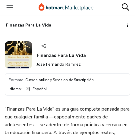
Ir
Ir
Ir
al
a
al
contenido
la
pie
principal
página
de
Finanzas Para La Vida
de
página
pago
Finanzas Para La Vida
Jose Fernando Ramirez
Formato
:
Cursos online y Servicios de Suscripción
Idioma
:
Español
“Finanzas Para La Vida” es una guía completa pensada para
que cualquier familia —especialmente padres de
adolescentes— se adentre de forma práctica y cercana en
la educación financiera. A través de ejemplos reales,