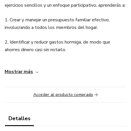
ejercicios sencillos y un enfoque participativo, aprenderás a:
1. Crear y manejar un presupuesto familiar efectivo,
involucrando a todos los miembros del hogar.
2. Identificar y reducir gastos hormiga, de modo que
ahorres dinero casi sin notarlo.
3. Enseñar a tus hijos el valor del dinero, preparándolos
Mostrar más
para el manejo responsable de sus propios ingresos y
gastos.
4. Mantener conversaciones abiertas sobre finanzas en
Acceder al producto comprado
casa, disminuyendo discusiones y evitando tensiones por el
dinero.
Detalles
5. Establecer metas financieras claras (desde la compra de