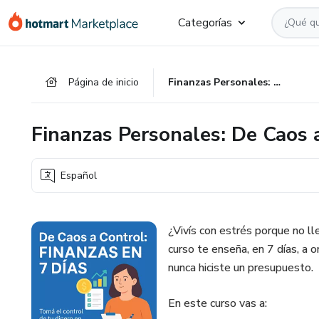
Ir
Ir
Ir
Categorías
al
a
al
contenido
la
pie
principal
página
de
Página de inicio
Finanzas Personales: De Caos a Control en 7 Días
de
página
pago
Finanzas Personales: De Caos 
Español
¿Vivís con estrés porque no l
curso te enseña, en 7 días, a o
nunca hiciste un presupuesto.
En este curso vas a: