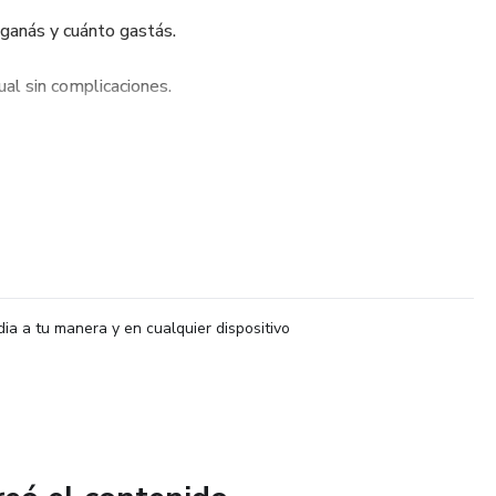
anás y cuánto gastás.
al sin complicaciones.
on un plan claro.
encia para imprevistos.
nversiones, aunque sea con poco dinero.
rol de tus finanzas cada mes.
dia a tu manera y en cualquier dispositivo
lista para usar.