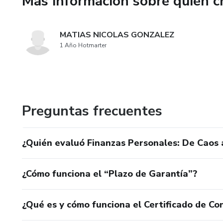
Más información sobre quien c
📄 Resumen en PDF con pasos
MATIAS NICOLAS GONZALEZ
Tomá el control de tu dinero, 
1 Año Hotmarter
financiera en solo 7 días.
Preguntas frecuentes
¿Quién evaluó Finanzas Personales: De Caos a
¿Cómo funciona el “Plazo de Garantía”?
¿Qué es y cómo funciona el Certificado de Con