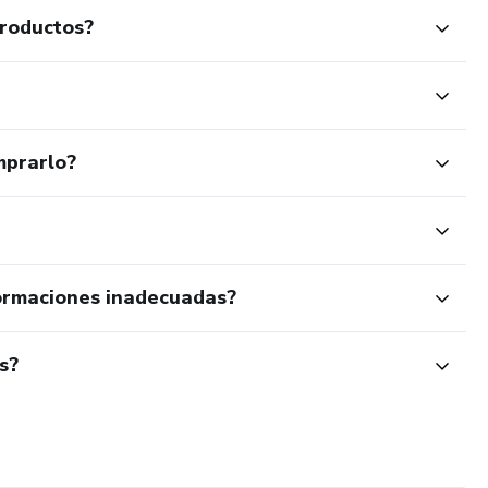
productos?
mprarlo?
ormaciones inadecuadas?
s?