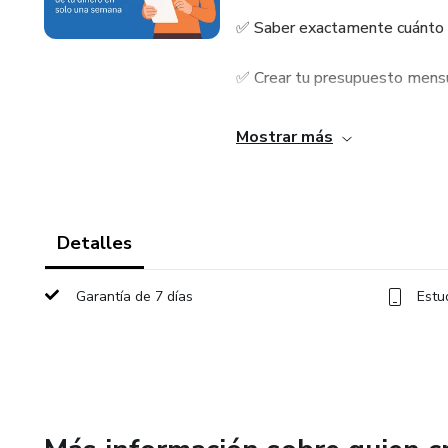
✅ Saber exactamente cuánto g
✅ Crear tu presupuesto mensu
✅ Aprender a salir de deudas c
Mostrar más
✅ Construir tu fondo de emerg
✅ Dar tus primeros pasos en i
Detalles
✅ Aprender a mantener el cont
Garantía de 7 días
Estu
Incluye:
🎥 7 videos cortos y claros.
📊 Plantilla de Excel y Notion 