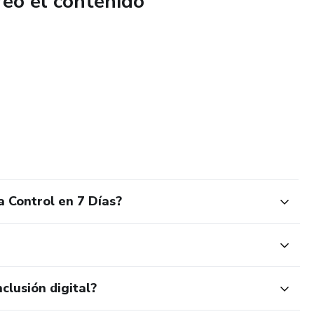
reó el contenido
 simples.
dejá de vivir con deudas y empezá a construir tranquilidad
 Control en 7 Días?
clusión digital?