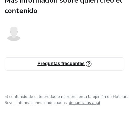
Más información sobre quien creó el
digital, sin dejar de lado la libertad y creatividad que
caracterizan a los emprendedores jóvenes.
contenido
Preguntas frecuentes
El contenido de este producto no representa la opinión de Hotmart.
Si ves informaciones inadecuadas,
denúncialas aquí