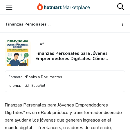
Ir
Ir
Ir
al
a
al
contenido
la
pie
principal
página
de
Finanzas Personales para Jóvenes Emprendedores Digitales: Cómo Organizar tu Dinero, tu Tiempo y tu Mente para Crecer sin Caos
de
página
pago
Finanzas Personales para Jóvenes
Emprendedores Digitales: Cómo
Organizar tu Dinero, tu Tiempo y tu
Mente para Crecer sin Caos
Formato
:
eBooks o Documentos
Idioma
:
Español
Finanzas Personales para Jóvenes Emprendedores
Digitales” es un eBook práctico y transformador diseñado
para ayudar a los jóvenes que generan ingresos en el
mundo digital —freelancers, creadores de contenido,