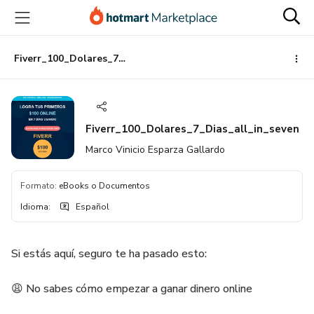
Ir
Ir
Ir
al
a
al
contenido
la
pie
principal
página
de
Fiverr_100_Dolares_7_Dias_all_in_seven
de
página
pago
Fiverr_100_Dolares_7_Dias_all_in_seven
Marco Vinicio Esparza Gallardo
Formato
:
eBooks o Documentos
Idioma
:
Español
Si estás aquí, seguro te ha pasado esto:
😩 No sabes cómo empezar a ganar dinero online