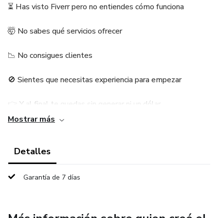
⏳ Has visto Fiverr pero no entiendes cómo funciona
🤯 No sabes qué servicios ofrecer
📉 No consigues clientes
🚫 Sientes que necesitas experiencia para empezar
👉 Y al final te quedas sin generar ni un dólar…
Mostrar más
🔥 ✅ LA SOLUCIÓN
Detalles
Con esta guía vas a:
💸 Crear tu cuenta optimizada en Fiverr
Garantía de 7 días
🧠 Elegir servicios que SÍ se venden