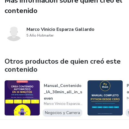
Más información sobre quien creó el
📝 Crear gigs que convierten
contenido
🚀 Conseguir tus primeros clientes
Marco Vinicio Esparza Gallardo
📈 Generar tus primeros ingresos online
5 Año Hotmarter
👉 Todo con un plan claro de 7 días ⏱️🔥
Otros productos de quien creó este
📦 🎯 QUÉ TE LLEVAS
contenido
📘 Guía clara paso a paso (sin relleno)
Manual_Contenido
💻 Configuración completa en Fiverr
_IA_30min_all_in_s
o
even
Marco Vinicio Esparza Gallardo
🧠 Estrategias para conseguir clientes
Negocios y Carrera
📝 Plantillas de gigs optimizados