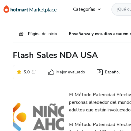
Ir
Ir
Ir
Categorías
al
a
al
contenido
la
pie
principal
página
de
Página de inicio
Enseñanza y estudios académi
de
página
pago
Flash Sales NDA USA
5.0
(
1
)
Mejor evaluado
Español
El Método Paternidad Efectiv
personas alrededor del mundo 
adultos que están involucrados
El Método Paternidad Efectiva