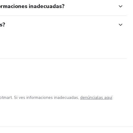
ormaciones inadecuadas?
s?
otmart. Si ves informaciones inadecuadas,
denúncialas aquí