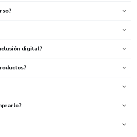
urso?
clusión digital?
productos?
mprarlo?